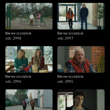
2901-3000
2801–2900
2701–2800
Barwy szczęścia
Barwy szczęścia
odc. 2998
odc. 2997
2601–2700
2501–2600
2401–2500
Barwy szczęścia
Barwy szczęścia
2301–2400
odc. 2996
odc. 2995
2201–2300
2101–2200