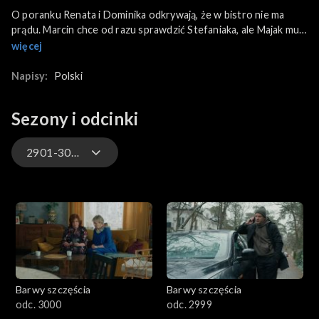
O poranku Renata i Dominika odkrywają, że w bistro nie ma
prądu. Marcin chce od razu sprawdzić Stefaniaka, ale Majak mu
to odradza. Ostrzega kolegę, że jeśli wykorzysta stanowisko,
więcej
by pomóc swojej dziewczynie, może mieć na karku wydział
wewnętrzny. Tymczasem Natalia i Cezary wylatują w końcu z
Napisy:
Polski
Leą do Indii, żegnani na lotnisku przez Rawiczową,
Sezony i odcinki
2901-3000
3301-3400
3201-3300
3101-3200
Barwy szczęścia
Barwy szczęścia
3001-3100
odc. 3000
odc. 2999