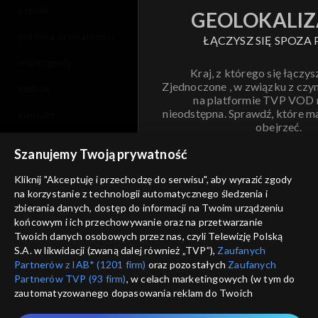
cennik
GEOLOKALIZ
polityka prywatności
ŁĄCZYSZ SIĘ SPOZA 
moje zgody
Kraj, z którego się łączys
Zjednoczone , w związku z czy
pomoc
na platformie TVP VOD
nieodstępna. Sprawdź, które m
kontakt
obejrzeć.
voucher
Szanujemy Twoją prywatność
Nie pokazuj pon
dostępność
Kliknij "Akceptuję i przechodzę do serwisu", aby wyrazić zgody
na korzystanie z technologii automatycznego śledzenia i
informacje o dostawcy usług
ANULUJ
SP
zbierania danych, dostęp do informacji na Twoim urządzeniu
końcowym i ich przechowywanie oraz na przetwarzanie
Twoich danych osobowych przez nas, czyli Telewizję Polską
S.A. w likwidacji (zwaną dalej również „TVP”),
Zaufanych
Partnerów z IAB* (1201 firm)
oraz pozostałych
Zaufanych
Partnerów TVP (93 firm)
, w celach marketingowych (w tym do
zautomatyzowanego dopasowania reklam do Twoich
zainteresowań i mierzenia ich skuteczności) i pozostałych,