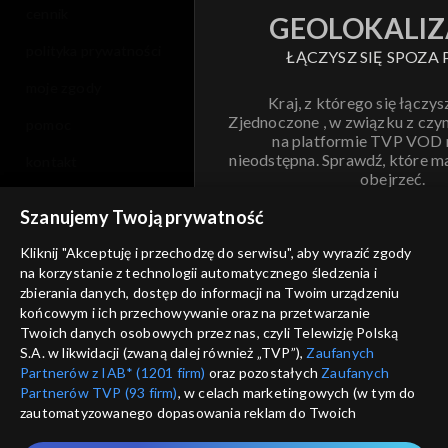
cennik
GEOLOKALIZ
polityka prywatności
ŁĄCZYSZ SIĘ SPOZA 
moje zgody
Kraj, z którego się łączys
Zjednoczone , w związku z czy
pomoc
na platformie TVP VOD
nieodstępna. Sprawdź, które m
kontakt
obejrzeć.
voucher
Szanujemy Twoją prywatność
Nie pokazuj pon
dostępność
Kliknij "Akceptuję i przechodzę do serwisu", aby wyrazić zgody
na korzystanie z technologii automatycznego śledzenia i
informacje o dostawcy usług
ANULUJ
SP
zbierania danych, dostęp do informacji na Twoim urządzeniu
końcowym i ich przechowywanie oraz na przetwarzanie
Twoich danych osobowych przez nas, czyli Telewizję Polską
S.A. w likwidacji (zwaną dalej również „TVP”),
Zaufanych
Partnerów z IAB* (1201 firm)
oraz pozostałych
Zaufanych
Partnerów TVP (93 firm)
, w celach marketingowych (w tym do
zautomatyzowanego dopasowania reklam do Twoich
zainteresowań i mierzenia ich skuteczności) i pozostałych,