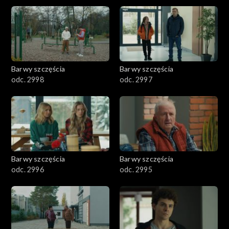
2901-3000
2801–2900
2701–2800
Barwy szczęścia
Barwy szczęścia
odc. 2998
odc. 2997
2601–2700
2501–2600
2401–2500
Barwy szczęścia
Barwy szczęścia
2301–2400
odc. 2996
odc. 2995
2201–2300
2101–2200