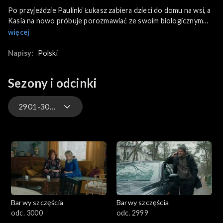
Po przyjeździe Paulinki Łukasz zabiera dzieci do domu na wsi, a
Kasia na nowo próbuje porozmawiać ze swoim biologicznym
ojcem. We Włocławku trafia na Agnieszkę, która jest w szoku,
więcej
gdy odkrywa, że ma siostrę. Próba rozmowy z Czesławem
kończy się jego zawałem, przez co Kasia jest bliska załamania,
Napisy:
Polski
obwiniając się o zaistniałą sytuację.
Sezony i odcinki
2901-3000
3301-3400
3201-3300
3101-3200
Barwy szczęścia
Barwy szczęścia
3001-3100
odc. 3000
odc. 2999