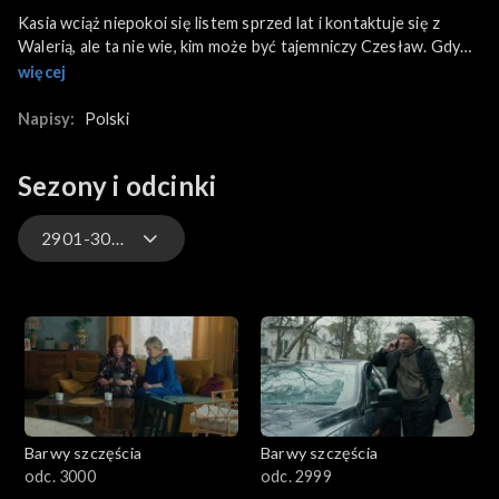
Kasia wciąż niepokoi się listem sprzed lat i kontaktuje się z
Walerią, ale ta nie wie, kim może być tajemniczy Czesław. Gdy
Sadowska wypytuje o dawnego znajomego Stefana Basię, ta
więcej
również milczy jak zaklęta. Później jednak okazuje się, że
Grzelakowa dziewczynę okłamała i doskonale zna sekret
Napisy:
Polski
Czesława, podobnie jak Zdzisio. Z kolei Klara błaga Huberta, by
nie odbierał jej prawa do opieki nad córką.
Sezony i odcinki
2901-3000
3301-3400
3201-3300
3101-3200
Barwy szczęścia
Barwy szczęścia
3001-3100
odc. 3000
odc. 2999