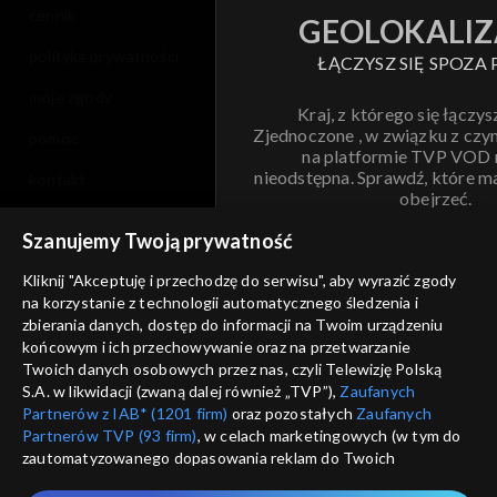
cennik
GEOLOKALIZ
polityka prywatności
ŁĄCZYSZ SIĘ SPOZA 
moje zgody
Kraj, z którego się łączys
Zjednoczone , w związku z czy
pomoc
na platformie TVP VOD
nieodstępna. Sprawdź, które m
kontakt
obejrzeć.
voucher
Szanujemy Twoją prywatność
Nie pokazuj pon
dostępność
Kliknij "Akceptuję i przechodzę do serwisu", aby wyrazić zgody
na korzystanie z technologii automatycznego śledzenia i
informacje o dostawcy usług
ANULUJ
SP
zbierania danych, dostęp do informacji na Twoim urządzeniu
końcowym i ich przechowywanie oraz na przetwarzanie
Twoich danych osobowych przez nas, czyli Telewizję Polską
S.A. w likwidacji (zwaną dalej również „TVP”),
Zaufanych
Partnerów z IAB* (1201 firm)
oraz pozostałych
Zaufanych
Partnerów TVP (93 firm)
, w celach marketingowych (w tym do
zautomatyzowanego dopasowania reklam do Twoich
zainteresowań i mierzenia ich skuteczności) i pozostałych,