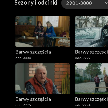
Sezony i odcinki
2901-3000
3301-3400
3201-3300
3101-3200
Barwy szczęścia
Barwy szczęśc
3001-3100
odc. 3000
odc. 2999
2901-3000
2801–2900
2701–2800
Barwy szczęścia
Barwy szczęśc
2601–2700
odc. 2995
odc. 2994