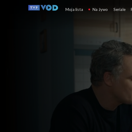
Barwy szczęścia
Moja lista
Na żywo
Seriale