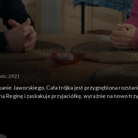
odc. 2921
kanie Jaworskiego. Cała trójka jest przygnębiona rozstan
na Reginę i zaskakuje przyjaciółkę, wyraźnie na nowo trz