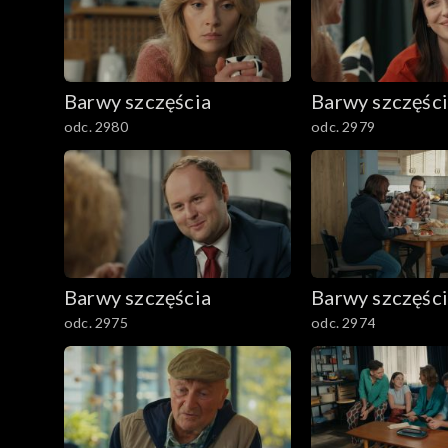
1601–1700
1501–1600
Barwy szczęścia
Barwy szczęśc
1401–1500
odc. 2980
odc. 2979
1301–1400
1201–1300
1101–1200
Barwy szczęścia
Barwy szczęśc
odc. 2975
odc. 2974
1001–1100
901–1000
801–900