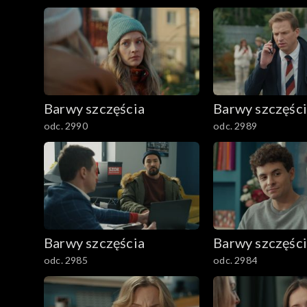
2501–2600
2401–2500
2301–2400
Barwy szczęścia
Barwy szczęśc
2201–2300
odc. 2990
odc. 2989
2101–2200
2001–2100
1901–2000
Barwy szczęścia
Barwy szczęśc
1801–1900
odc. 2985
odc. 2984
1701–1800