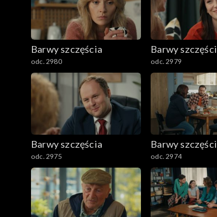
1601–1700
1501–1600
Barwy szczęścia
Barwy szczęśc
1401–1500
odc. 2980
odc. 2979
1301–1400
1201–1300
1101–1200
Barwy szczęścia
Barwy szczęśc
odc. 2975
odc. 2974
1001–1100
901–1000
801–900