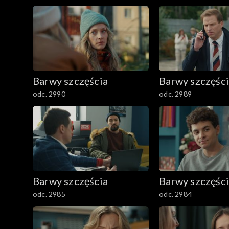
2501–2600
2401–2500
2301–2400
Barwy szczęścia
Barwy szczęśc
2201–2300
odc. 2990
odc. 2989
2101–2200
2001–2100
1901–2000
Barwy szczęścia
Barwy szczęśc
1801–1900
odc. 2985
odc. 2984
1701–1800