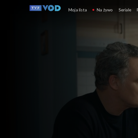
Barwy szczęścia
Moja lista
Na żywo
Seriale