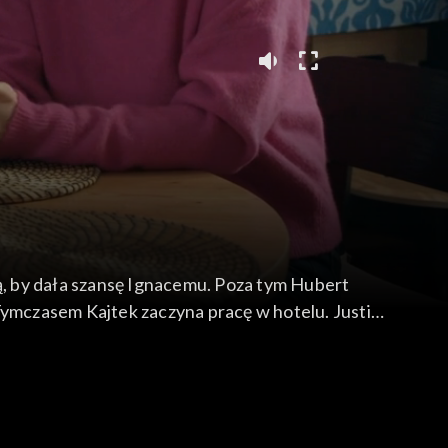
ją, by dała szansę Ignacemu. Poza tym Hubert
. Tymczasem Kajtek zaczyna pracę w hotelu. Justin
azję, by z dziennikarką poflirtować.