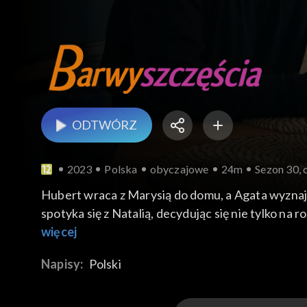
ODTWÓRZ
2023
Polska
obyczajowe
24m
Sezon 30, 
Hubert wraca z Marysią do domu, a Agata wyznaje 
spotyka się z Natalią, decydując się nie tylko na
prosi od razu Weronikę, by zrobiła koledze sesję 
więcej
Napisy:
Polski