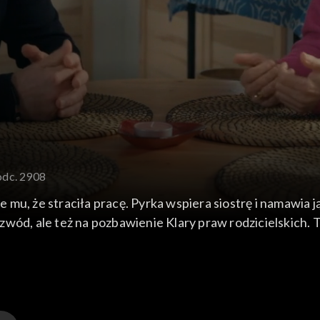
odc. 2908
mu, że straciła pracę. Pyrka wspiera siostrę i namawia 
 rozwód, ale też na pozbawienie Klary praw rodzicielskich
zdjęciową na stronę internetową obiektu i wykorzystuje ok