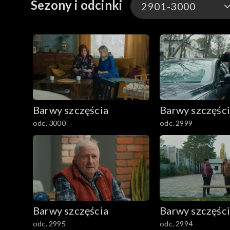
Sezony i odcinki
2901-3000
3301-3400
3201-3300
3101-3200
Barwy szczęścia
Barwy szczęśc
3001-3100
odc. 3000
odc. 2999
2901-3000
2801–2900
2701–2800
Barwy szczęścia
Barwy szczęśc
2601–2700
odc. 2995
odc. 2994