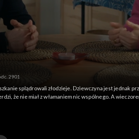
odc. 2901
szkanie splądrowali złodzieje. Dziewczyna jest jednak prz
dzi, że nie miał z włamaniem nic wspólnego. A wieczorem
kłucie zazdrości - gdy Ania wiesza w restauracji kalendar