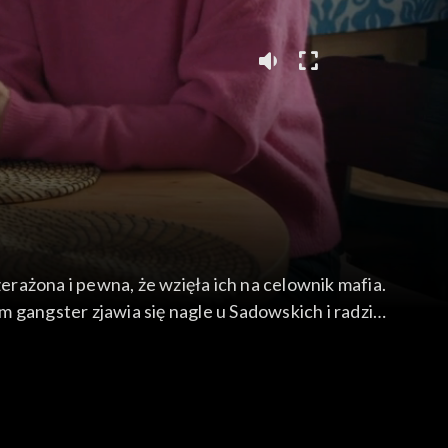
erażona i pewna, że wzięła ich na celownik mafia.
 gangster zjawia się nagle u Sadowskich i radzi
z ze zdjęciami piłkarzy.