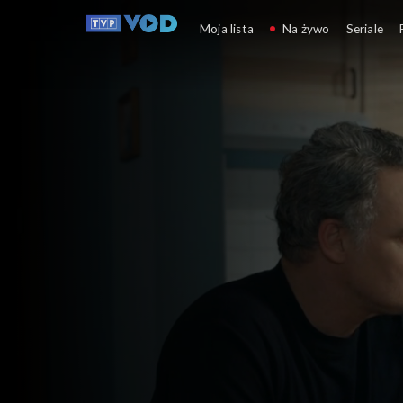
Barwy szczęścia
Moja lista
Na żywo
Seriale