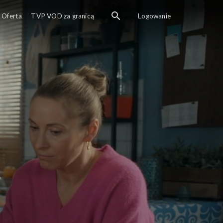
Oferta
TVP VOD za granicą
Logowanie