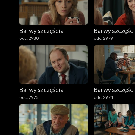
1601–1700
1501–1600
Barwy szczęścia
Barwy szczęśc
1401–1500
odc. 2980
odc. 2979
1301–1400
1201–1300
1101–1200
Barwy szczęścia
Barwy szczęśc
odc. 2975
odc. 2974
1001–1100
901–1000
801–900