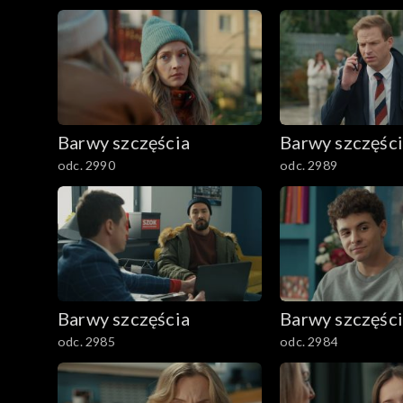
2501–2600
2401–2500
2301–2400
Barwy szczęścia
Barwy szczęśc
2201–2300
odc. 2990
odc. 2989
2101–2200
2001–2100
1901–2000
Barwy szczęścia
Barwy szczęśc
1801–1900
odc. 2985
odc. 2984
1701–1800