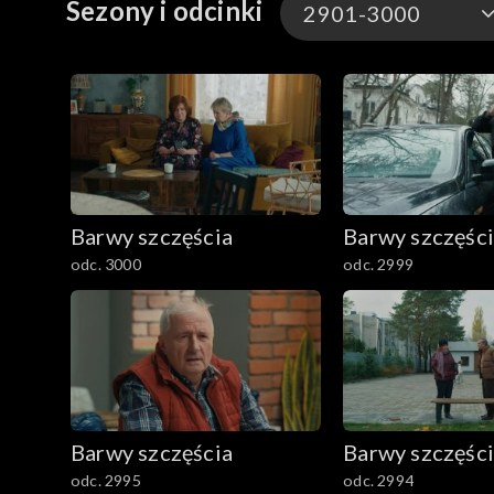
Sezony i odcinki
2901-3000
3301-3400
3201-3300
3101-3200
Barwy szczęścia
Barwy szczęśc
3001-3100
odc. 3000
odc. 2999
2901-3000
2801–2900
2701–2800
Barwy szczęścia
Barwy szczęśc
2601–2700
odc. 2995
odc. 2994