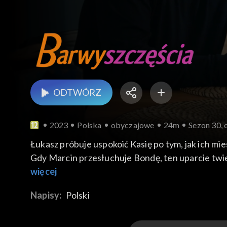
ODTWÓRZ
2023
Polska
obyczajowe
24m
Sezon 30, 
Łukasz próbuje uspokoić Kasię po tym, jak ich mie
Gdy Marcin przesłuchuje Bondę, ten uparcie twier
Łukaszowi, by "zmądrzał". Z kolei Vincenzo czuje u
więcej
Napisy:
Polski