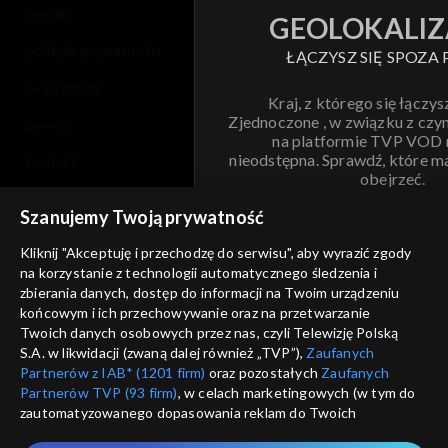
cennik
GEOLOKALIZ
polityka prywatności
ŁĄCZYSZ SIĘ SPOZA 
moje zgody
Kraj, z którego się łączys
Zjednoczone , w związku z czy
pomoc
na platformie TVP VOD
nieodstępna. Sprawdź, które m
kontakt
obejrzeć.
voucher
Szanujemy Twoją prywatność
Nie pokazuj pon
dostępność
Kliknij "Akceptuję i przechodzę do serwisu", aby wyrazić zgody
na korzystanie z technologii automatycznego śledzenia i
informacje o dostawcy usług
ANULUJ
SP
zbierania danych, dostęp do informacji na Twoim urządzeniu
końcowym i ich przechowywanie oraz na przetwarzanie
Twoich danych osobowych przez nas, czyli Telewizję Polską
S.A. w likwidacji (zwaną dalej również „TVP”),
Zaufanych
Partnerów z IAB* (1201 firm)
oraz pozostałych
Zaufanych
Partnerów TVP (93 firm)
, w celach marketingowych (w tym do
zautomatyzowanego dopasowania reklam do Twoich
zainteresowań i mierzenia ich skuteczności) i pozostałych,