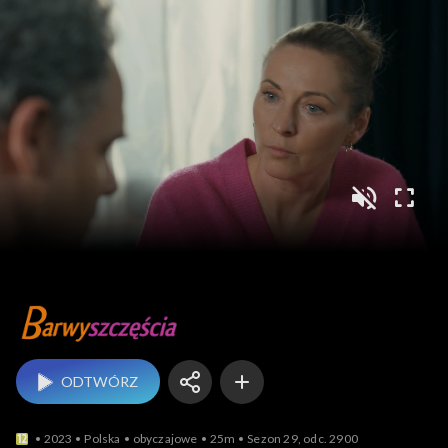
Barwy szczęścia
ODTWÓRZ
2023
Polska
obyczajowe
25m
Sezon 29, odc. 2900