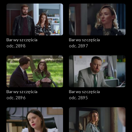
2901-3000
2801–2900
2701–2800
Barwy szczęścia
Barwy szczęścia
odc. 2898
odc. 2897
2601–2700
2501–2600
2401–2500
Barwy szczęścia
Barwy szczęścia
2301–2400
odc. 2896
odc. 2895
2201–2300
2101–2200