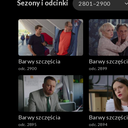
Sezony i odcinki
2801–2900
3301-3400
3201-3300
3101-3200
Barwy szczęścia
Barwy szczęśc
3001-3100
odc. 2900
odc. 2899
2901-3000
2801–2900
2701–2800
Barwy szczęścia
Barwy szczęśc
2601–2700
odc. 2895
odc. 2894