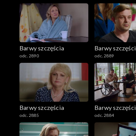
2501–2600
2401–2500
2301–2400
Barwy szczęścia
Barwy szczęśc
2201–2300
odc. 2890
odc. 2889
2101–2200
2001–2100
1901–2000
Barwy szczęścia
Barwy szczęśc
1801–1900
odc. 2885
odc. 2884
1701–1800