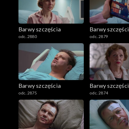
1601–1700
1501–1600
Barwy szczęścia
Barwy szczęśc
1401–1500
odc. 2880
odc. 2879
1301–1400
1201–1300
1101–1200
Barwy szczęścia
Barwy szczęśc
odc. 2875
odc. 2874
1001–1100
901–1000
801–900