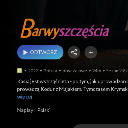
ODTWÓRZ
2023
Polska
obyczajowe
24m
Sezon 29, 
Kasia jest wstrząśnięta - po tym, jak uprowadzono 
prowadzą Kodur z Majakiem. Tymczasem Krymska w
Jerzy poddaje się, przyjmuje ofertę Wilka i odch
więcej
domu gotować. Natomiast Celina przekazuje Natal
Napisy:
Polski
rozwodzie nie dostała ani grosza. Celina wspomin
zemsty.