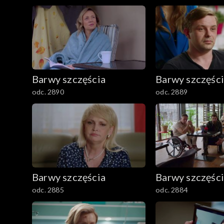
2501–2600
2401–2500
2301–2400
Barwy szczęścia
Barwy szczęśc
2201–2300
odc. 2890
odc. 2889
2101–2200
2001–2100
1901–2000
Barwy szczęścia
Barwy szczęśc
1801–1900
odc. 2885
odc. 2884
1701–1800