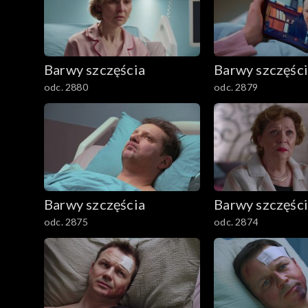
1601–1700
1501–1600
Barwy szczęścia
Barwy szczęśc
1401–1500
odc. 2880
odc. 2879
1301–1400
1201–1300
1101–1200
Barwy szczęścia
Barwy szczęśc
odc. 2875
odc. 2874
1001–1100
901–1000
801–900