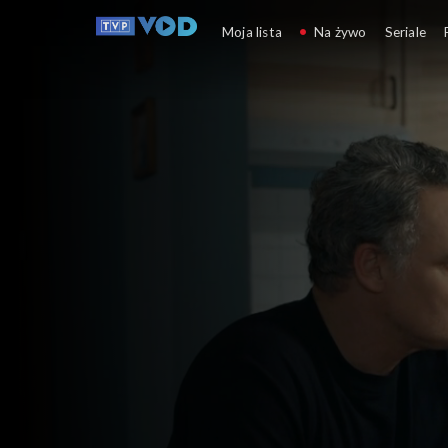
Barwy szczęścia
Moja lista
Na żywo
Seriale