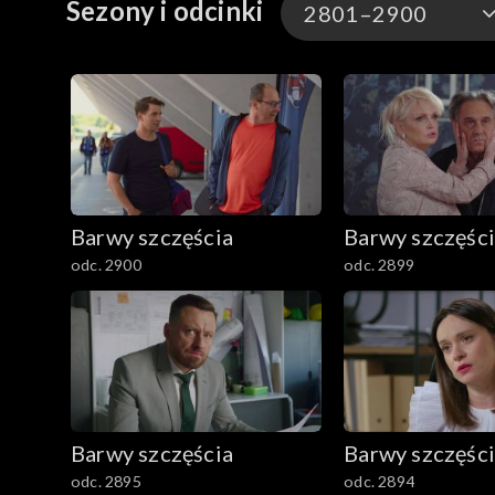
Sezony i odcinki
2801–2900
3301-3400
3201-3300
3101-3200
Barwy szczęścia
Barwy szczęśc
3001-3100
odc. 2900
odc. 2899
2901-3000
2801–2900
2701–2800
Barwy szczęścia
Barwy szczęśc
2601–2700
odc. 2895
odc. 2894