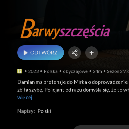
ODTWÓRZ
2023
Polska
obyczajowe
24m
Sezon 29, 
Damian ma pretensje do Mirka o doprowadzenie d
zbiła szybę. Policjant od razu domyśla się, że to
przypadkiem Sokalską, która dziękuje mu za pomo
więcej
ogrzewanie. A gdy Hubert chce zamówić nowy sprz
Napisy:
Polski
dzięki pomocy Małgorzaty - znajdują wymarzone dl
zaakceptuje jego ukochanej, zerwie kontakty z ro