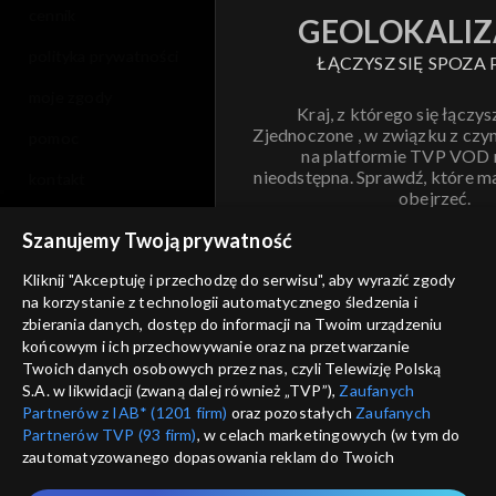
cennik
GEOLOKALIZ
polityka prywatności
ŁĄCZYSZ SIĘ SPOZA 
moje zgody
Kraj, z którego się łączys
Zjednoczone , w związku z czy
pomoc
na platformie TVP VOD
nieodstępna. Sprawdź, które m
kontakt
obejrzeć.
voucher
Szanujemy Twoją prywatność
Nie pokazuj pon
dostępność
Kliknij "Akceptuję i przechodzę do serwisu", aby wyrazić zgody
na korzystanie z technologii automatycznego śledzenia i
informacje o dostawcy usług
ANULUJ
SP
zbierania danych, dostęp do informacji na Twoim urządzeniu
końcowym i ich przechowywanie oraz na przetwarzanie
Twoich danych osobowych przez nas, czyli Telewizję Polską
S.A. w likwidacji (zwaną dalej również „TVP”),
Zaufanych
Partnerów z IAB* (1201 firm)
oraz pozostałych
Zaufanych
Partnerów TVP (93 firm)
, w celach marketingowych (w tym do
zautomatyzowanego dopasowania reklam do Twoich
zainteresowań i mierzenia ich skuteczności) i pozostałych,