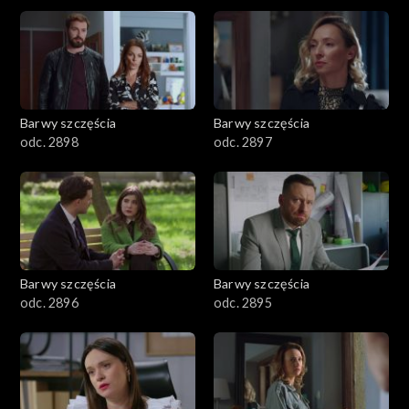
2901-3000
2801–2900
2701–2800
Barwy szczęścia
Barwy szczęścia
odc. 2898
odc. 2897
2601–2700
2501–2600
2401–2500
Barwy szczęścia
Barwy szczęścia
2301–2400
odc. 2896
odc. 2895
2201–2300
2101–2200