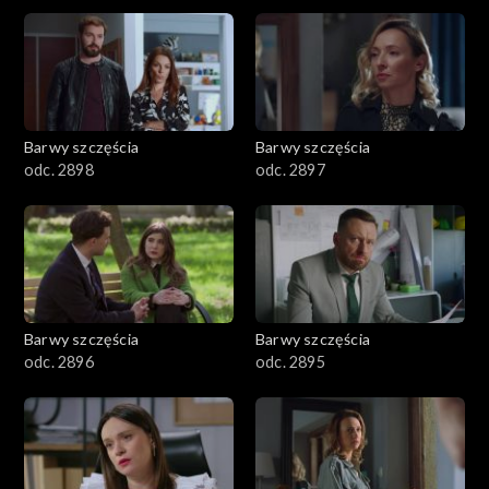
2901-3000
2801–2900
2701–2800
Barwy szczęścia
Barwy szczęścia
odc. 2898
odc. 2897
2601–2700
2501–2600
2401–2500
Barwy szczęścia
Barwy szczęścia
2301–2400
odc. 2896
odc. 2895
2201–2300
2101–2200