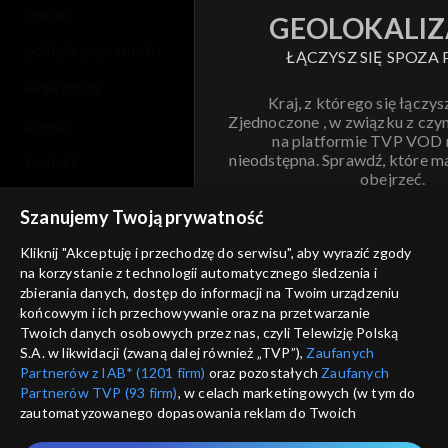
cennik
GEOLOKALIZ
polityka prywatności
ŁĄCZYSZ SIĘ SPOZA 
moje zgody
Kraj, z którego się łączys
Zjednoczone , w związku z czy
pomoc
na platformie TVP VOD
nieodstępna. Sprawdź, które m
kontakt
obejrzeć.
voucher
Szanujemy Twoją prywatność
Nie pokazuj pon
dostępność
Kliknij "Akceptuję i przechodzę do serwisu", aby wyrazić zgody
na korzystanie z technologii automatycznego śledzenia i
informacje o dostawcy usług
ANULUJ
SP
zbierania danych, dostęp do informacji na Twoim urządzeniu
końcowym i ich przechowywanie oraz na przetwarzanie
Twoich danych osobowych przez nas, czyli Telewizję Polską
S.A. w likwidacji (zwaną dalej również „TVP”),
Zaufanych
Partnerów z IAB* (1201 firm)
oraz pozostałych
Zaufanych
Partnerów TVP (93 firm)
, w celach marketingowych (w tym do
zautomatyzowanego dopasowania reklam do Twoich
zainteresowań i mierzenia ich skuteczności) i pozostałych,