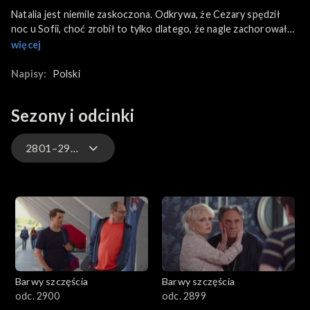
Natalia jest niemile zaskoczona. Odkrywa, że Cezary spędził
noc u Sofii, choć zrobił to tylko dlatego, że nagle zachorował
na grypę żołądkową. Gdy Rawicz trafia do szpitala, przyjaciółka
więcej
nadal mu towarzyszy, udając przed personelem jego żonę.
Tymczasem Stańscy przyjeżdżają do Warszawy. Od razu jednak
Napisy:
Polski
zaczynają się kłócić o mieszkanie w hotelu, z którego Bruno
uparcie nie chce zrezygnować, w przeciwieństwie do swojej
Sezony i odcinki
żony. Z kolei Kasia i Łukasz zdobywają pieniądze na zakup domu.
A to dzięki pożyczce od Bruna oraz od Wangela, który
propozycją pomocy mocno Sadowskiego zaskakuje.
2801–2900
3301-3400
3201-3300
3101-3200
Barwy szczęścia
Barwy szczęścia
3001-3100
odc. 2900
odc. 2899