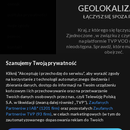
cennik
GEOLOKALIZ
polityka prywatności
ŁĄCZYSZ SIĘ SPOZA 
moje zgody
Kraj, z którego się łączys
Zjednoczone , w związku z czy
pomoc
na platformie TVP VOD
nieodstępna. Sprawdź, które m
kontakt
obejrzeć.
voucher
Szanujemy Twoją prywatność
Nie pokazuj pon
dostępność
Kliknij "Akceptuję i przechodzę do serwisu", aby wyrazić zgody
na korzystanie z technologii automatycznego śledzenia i
informacje o dostawcy usług
ANULUJ
SP
zbierania danych, dostęp do informacji na Twoim urządzeniu
końcowym i ich przechowywanie oraz na przetwarzanie
Twoich danych osobowych przez nas, czyli Telewizję Polską
S.A. w likwidacji (zwaną dalej również „TVP”),
Zaufanych
Partnerów z IAB* (1201 firm)
oraz pozostałych
Zaufanych
Partnerów TVP (93 firm)
, w celach marketingowych (w tym do
zautomatyzowanego dopasowania reklam do Twoich
zainteresowań i mierzenia ich skuteczności) i pozostałych,