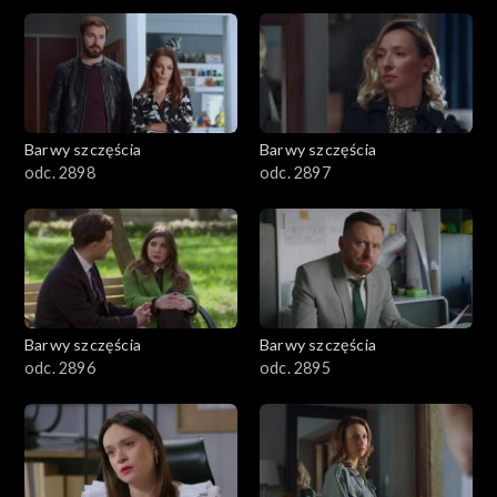
2901-3000
2801–2900
2701–2800
Barwy szczęścia
Barwy szczęścia
odc. 2898
odc. 2897
2601–2700
2501–2600
2401–2500
Barwy szczęścia
Barwy szczęścia
2301–2400
odc. 2896
odc. 2895
2201–2300
2101–2200