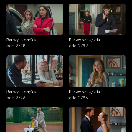
2901-3000
2801–2900
2701–2800
Barwy szczęścia
Barwy szczęścia
odc. 2798
odc. 2797
2601–2700
2501–2600
2401–2500
Barwy szczęścia
Barwy szczęścia
2301–2400
odc. 2796
odc. 2795
2201–2300
2101–2200