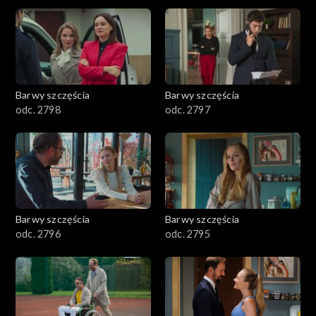
2901-3000
2801–2900
2701–2800
Barwy szczęścia
Barwy szczęścia
odc. 2798
odc. 2797
2601–2700
2501–2600
2401–2500
Barwy szczęścia
Barwy szczęścia
2301–2400
odc. 2796
odc. 2795
2201–2300
2101–2200