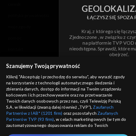
cennik
GEOLOKALIZ
polityka prywatności
ŁĄCZYSZ SIĘ SPOZA 
moje zgody
Kraj, z którego się łączys
Zjednoczone , w związku z czy
pomoc
na platformie TVP VOD
nieodstępna. Sprawdź, które m
kontakt
obejrzeć.
voucher
Szanujemy Twoją prywatność
Nie pokazuj pon
dostępność
Kliknij "Akceptuję i przechodzę do serwisu", aby wyrazić zgody
na korzystanie z technologii automatycznego śledzenia i
informacje o dostawcy usług
ANULUJ
SP
zbierania danych, dostęp do informacji na Twoim urządzeniu
końcowym i ich przechowywanie oraz na przetwarzanie
Twoich danych osobowych przez nas, czyli Telewizję Polską
S.A. w likwidacji (zwaną dalej również „TVP”),
Zaufanych
Partnerów z IAB* (1201 firm)
oraz pozostałych
Zaufanych
Partnerów TVP (93 firm)
, w celach marketingowych (w tym do
zautomatyzowanego dopasowania reklam do Twoich
zainteresowań i mierzenia ich skuteczności) i pozostałych,