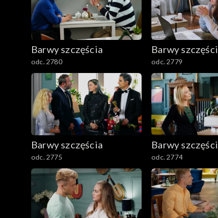
1601–1700
1501–1600
Barwy szczęścia
Barwy szczęśc
1401–1500
odc. 2780
odc. 2779
1301–1400
1201–1300
1101–1200
Barwy szczęścia
Barwy szczęśc
odc. 2775
odc. 2774
1001–1100
901–1000
801–900