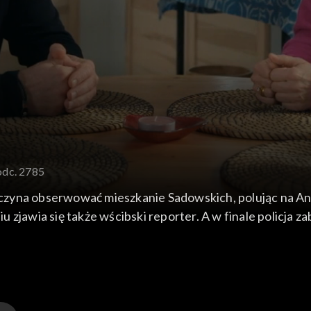
odc. 2785
zaczyna obserwować mieszkanie Sadowskich, polując na An
zjawia się także wścibski reporter. A w finale policja zab
si, odkrywają, że seniorka zniknęła i zgłaszają jej zaginię
 i bezpieczna u Adama.
 dołączyć nazwisko żony do własnego – i jest w szoku. G