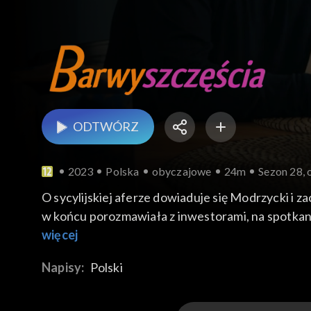
ODTWÓRZ
2023
Polska
obyczajowe
24m
Sezon 28, 
O sycylijskiej aferze dowiaduje się Modrzycki i 
w końcu porozmawiała z inwestorami, na spotkaniu 
więcej
Urszula, Aldona i Borys zaglądają do mieszkania Ba
Napisy:
Polski
jednak do bliskich dzwoni i wyznaje, że jest cała
Eliza odkrywa, że po ślubie Sebastian postanowił