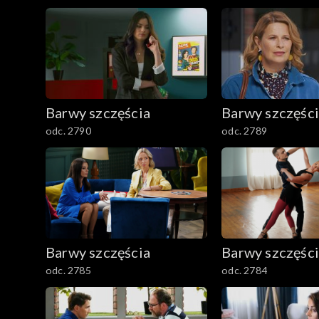
2501–2600
2401–2500
2301–2400
Barwy szczęścia
Barwy szczęśc
2201–2300
odc. 2790
odc. 2789
2101–2200
2001–2100
1901–2000
Barwy szczęścia
Barwy szczęśc
1801–1900
odc. 2785
odc. 2784
1701–1800