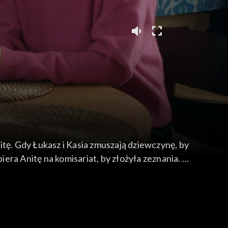
itę. Gdy Łukasz i Kasia zmuszają dziewczynę, by
iera Anitę na komisariat, by złożyła zeznania.
cie na policji. Po kilku godzinach Grzelakowa
loria oraz Zbyszek namawiają narzeczonych, by