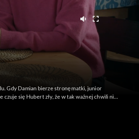
olu. Gdy Damian bierze stronę matki, junior
zuje się Hubert zły, że w tak ważnej chwili nie
lei Rawiczowa wciąż próbuje zmusić Cezarego do