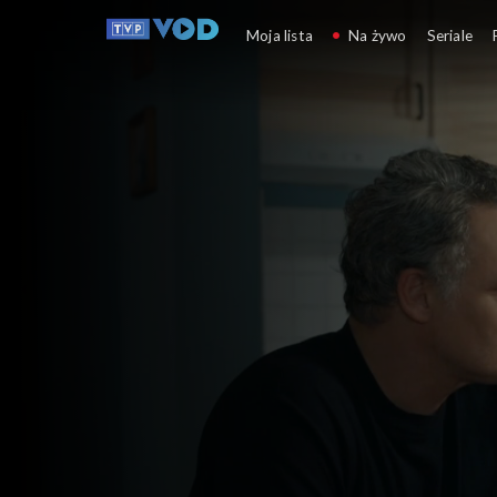
Barwy szczęścia
Moja lista
Na żywo
Seriale