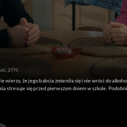
odc. 2775
 wierzy, że jego babcia zmieniła się i nie wróci do alkoh
 stresuje się przed pierwszym dniem w szkole. Podobnie c
dach do domu, witany radośnie przez całą rodzinę. Z ko
 urodzinową kolację.