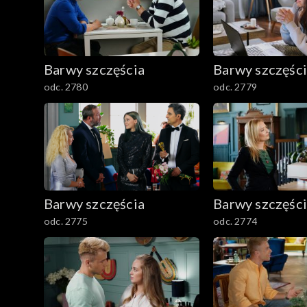
1601–1700
1501–1600
Barwy szczęścia
Barwy szczęśc
1401–1500
odc. 2780
odc. 2779
1301–1400
1201–1300
1101–1200
Barwy szczęścia
Barwy szczęśc
odc. 2775
odc. 2774
1001–1100
901–1000
801–900