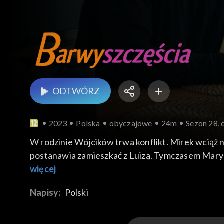
ODTWÓRZ
2023
Polska
obyczajowe
24m
Sezon 28, 
W rodzinie Wójcików trwa konflikt. Mirek wciąż nie
postanawia zamieszkać z Luizą. Tymczasem Marysia
ma z nimi Klary. Natomiast Kacper wraca po zawo
więcej
zerwania z Natalią i postanawia urządzić dla Sofii
Napisy:
Polski