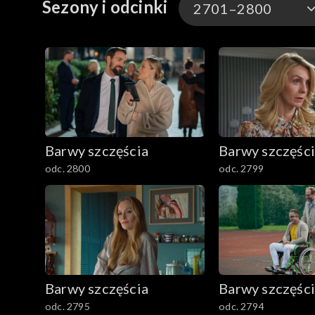
Sezony i odcinki
2701–2800
3301-3400
3201-3300
3101-3200
Barwy szczęścia
Barwy szczęśc
3001-3100
odc. 2800
odc. 2799
2901-3000
2801–2900
2701–2800
Barwy szczęścia
Barwy szczęśc
2601–2700
odc. 2795
odc. 2794