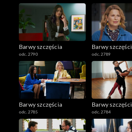
2501–2600
2401–2500
2301–2400
Barwy szczęścia
Barwy szczęśc
2201–2300
odc. 2790
odc. 2789
2101–2200
2001–2100
1901–2000
Barwy szczęścia
Barwy szczęśc
1801–1900
odc. 2785
odc. 2784
1701–1800