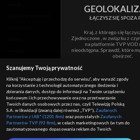
cennik
GEOLOKALIZ
polityka prywatności
ŁĄCZYSZ SIĘ SPOZA 
moje zgody
Kraj, z którego się łączys
Zjednoczone , w związku z czy
pomoc
na platformie TVP VOD
nieodstępna. Sprawdź, które m
kontakt
obejrzeć.
voucher
Szanujemy Twoją prywatność
Nie pokazuj pon
dostępność
Kliknij "Akceptuję i przechodzę do serwisu", aby wyrazić zgody
na korzystanie z technologii automatycznego śledzenia i
informacje o dostawcy usług
ANULUJ
SP
zbierania danych, dostęp do informacji na Twoim urządzeniu
końcowym i ich przechowywanie oraz na przetwarzanie
Twoich danych osobowych przez nas, czyli Telewizję Polską
S.A. w likwidacji (zwaną dalej również „TVP”),
Zaufanych
Partnerów z IAB* (1201 firm)
oraz pozostałych
Zaufanych
Partnerów TVP (93 firm)
, w celach marketingowych (w tym do
zautomatyzowanego dopasowania reklam do Twoich
zainteresowań i mierzenia ich skuteczności) i pozostałych,