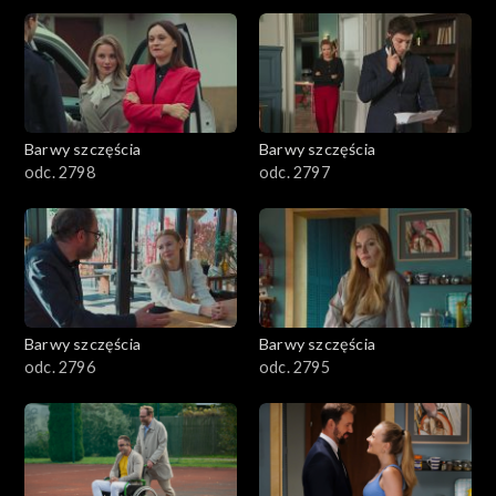
2901-3000
2801–2900
2701–2800
Barwy szczęścia
Barwy szczęścia
odc. 2798
odc. 2797
2601–2700
2501–2600
2401–2500
Barwy szczęścia
Barwy szczęścia
2301–2400
odc. 2796
odc. 2795
2201–2300
2101–2200