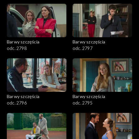
2901-3000
2801–2900
2701–2800
Barwy szczęścia
Barwy szczęścia
odc. 2798
odc. 2797
2601–2700
2501–2600
2401–2500
Barwy szczęścia
Barwy szczęścia
2301–2400
odc. 2796
odc. 2795
2201–2300
2101–2200