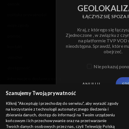
cennik
GEOLOKALIZ
polityka prywatności
ŁĄCZYSZ SIĘ SPOZA 
moje zgody
Kraj, z którego się łączys
Zjednoczone , w związku z czy
pomoc
na platformie TVP VOD
nieodstępna. Sprawdź, które m
kontakt
obejrzeć.
voucher
Nie pokazuj pon
dostępność
informacje o dostawcy usług
ANULUJ
SP
Szanujemy Twoją prywatność
Kliknij "Akceptuję i przechodzę do serwisu", aby wyrazić zgody
na korzystanie z technologii automatycznego śledzenia i
zbierania danych, dostęp do informacji na Twoim urządzeniu
końcowym i ich przechowywanie oraz na przetwarzanie
Twoich danych osobowych przez nas, czyli Telewizję Polską