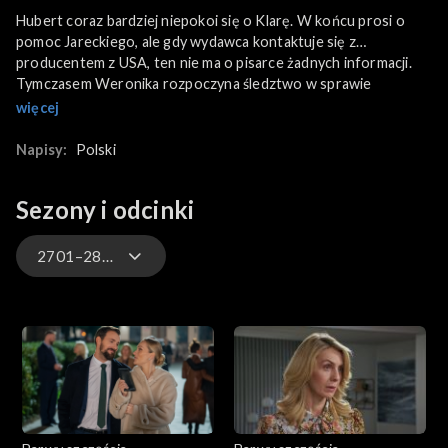
Hubert coraz bardziej niepokoi się o Klarę. W końcu prosi o
pomoc Jareckiego, ale gdy wydawca kontaktuje się z
producentem z USA, ten nie ma o pisarce żadnych informacji.
Tymczasem Weronika rozpoczyna śledztwo w sprawie
Wiesława Konarzewskiego mężczyzny uwięzionego w szpitalu
więcej
psychiatrycznym. Dziennikarka kontaktuje się z bratową
chorego, która mieszka z rodziną w jego domu, wyraźnie z
Napisy:
Polski
aktualnej sytuacji zadowolona. Sadowski umawia dziewczynę na
rozmowę ze Stańskim, który przebywał z Konarzewskim w
Sezony i odcinki
jednym zakładzie. Natomiast żona Rymana odrzuca propozycję
ugody. Natalia wcale nie ma ochoty na walkę w sądzie w imieniu
klienta, którego sama potępia. W efekcie sprawę przegrywa. A
2701–2800
Ryman po ogłoszeniu wyroku wybucha wściekłością i próbuje
swoją byłą przejechać na parkingu, przez co ostatecznie
3301-3400
potrąca autem Klemensa.
3201-3300
3101-3200