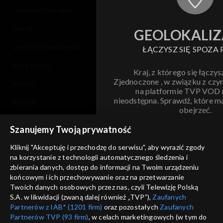
regulamin serwisu
cennik
GEOLOKALIZ
polityka prywatności
ŁĄCZYSZ SIĘ SPOZA 
moje zgody
Kraj, z którego się łączys
Zjednoczone , w związku z czy
pomoc
na platformie TVP VOD
nieodstępna. Sprawdź, które m
kontakt
obejrzeć.
voucher
Szanujemy Twoją prywatność
Nie pokazuj pon
dostępność
Kliknij "Akceptuję i przechodzę do serwisu", aby wyrazić zgody
informacje o dostawcy usług
na korzystanie z technologii automatycznego śledzenia i
ANULUJ
SP
zbierania danych, dostęp do informacji na Twoim urządzeniu
końcowym i ich przechowywanie oraz na przetwarzanie
Twoich danych osobowych przez nas, czyli Telewizję Polską
S.A. w likwidacji (zwaną dalej również „TVP”),
Zaufanych
Partnerów z IAB* (1201 firm)
oraz pozostałych
Zaufanych
Partnerów TVP (93 firm)
, w celach marketingowych (w tym do