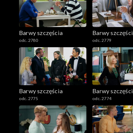
1601–1700
1501–1600
Barwy szczęścia
Barwy szczęśc
1401–1500
odc. 2780
odc. 2779
1301–1400
1201–1300
1101–1200
Barwy szczęścia
Barwy szczęśc
odc. 2775
odc. 2774
1001–1100
901–1000
801–900