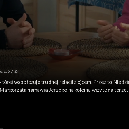
odc. 2733
tórej współczuje trudnej relacji z ojcem. Przez to Nied
st Małgorzata namawia Jerzego na kolejną wizytę na torze
a problemy przez wymagającego klienta, który nadal nie
artnerkę Damian zdaje sobie sprawę, że jej serce może by