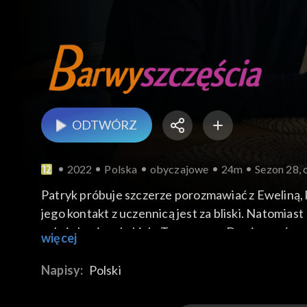
ODTWÓRZ
2022
Polska
obyczajowe
24m
Sezon 28, 
Patryk próbuje szczerze porozmawiać z Eweliną, k
jego kontakt z uczennicą jest za bliski. Natomia
aukcję koni arabskich. Tymczasem Damian znów m
więcej
przy małej awarii w Feel Good. Obserwując byłą p
Napisy:
Polski