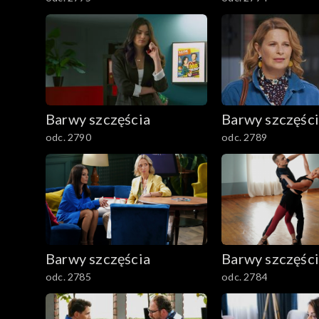
2501–2600
2401–2500
2301–2400
Barwy szczęścia
Barwy szczęśc
2201–2300
odc. 2790
odc. 2789
2101–2200
2001–2100
1901–2000
Barwy szczęścia
Barwy szczęśc
1801–1900
odc. 2785
odc. 2784
1701–1800