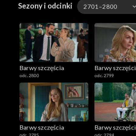
Sezony i odcinki
2701–2800
3301-3400
3201-3300
3101-3200
Barwy szczęścia
Barwy szczęśc
3001-3100
odc. 2800
odc. 2799
2901-3000
2801–2900
2701–2800
Barwy szczęścia
Barwy szczęśc
2601–2700
odc. 2795
odc. 2794