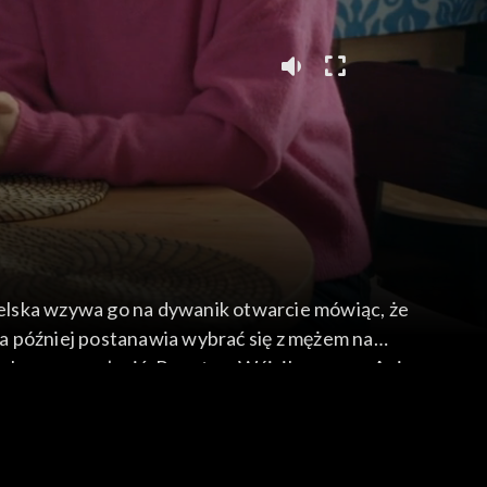
zielska wzywa go na dywanik otwarcie mówiąc, że
, a później postanawia wybrać się z mężem na
 chce mu zapłacić. Poza tym Wójcik pomaga Ani
ć już zajęte przez Vincenzo.