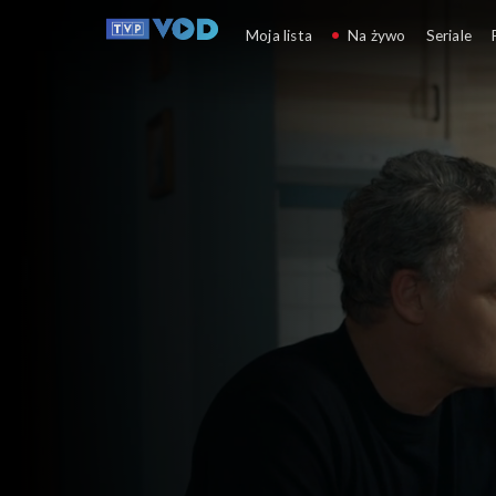
Barwy szczęścia
Moja lista
Na żywo
Seriale