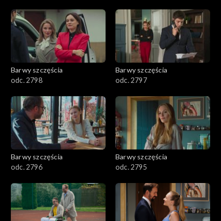
2901-3000
2801–2900
2701–2800
Barwy szczęścia
Barwy szczęścia
odc. 2798
odc. 2797
2601–2700
2501–2600
2401–2500
Barwy szczęścia
Barwy szczęścia
2301–2400
odc. 2796
odc. 2795
2201–2300
2101–2200