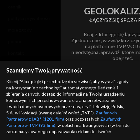
cennik
GEOLOKALIZ
polityka prywatności
ŁĄCZYSZ SIĘ SPOZA 
moje zgody
Kraj, z którego się łączys
Zjednoczone , w związku z czy
pomoc
na platformie TVP VOD
nieodstępna. Sprawdź, które m
kontakt
obejrzeć.
voucher
Szanujemy Twoją prywatność
Nie pokazuj pon
dostępność
Kliknij "Akceptuję i przechodzę do serwisu", aby wyrazić zgody
informacje o dostawcy usług
na korzystanie z technologii automatycznego śledzenia i
ANULUJ
SP
zbierania danych, dostęp do informacji na Twoim urządzeniu
końcowym i ich przechowywanie oraz na przetwarzanie
Twoich danych osobowych przez nas, czyli Telewizję Polską
S.A. w likwidacji (zwaną dalej również „TVP”),
Zaufanych
Partnerów z IAB* (1201 firm)
oraz pozostałych
Zaufanych
Partnerów TVP (93 firm)
, w celach marketingowych (w tym do
zautomatyzowanego dopasowania reklam do Twoich
zainteresowań i mierzenia ich skuteczności) i pozostałych,