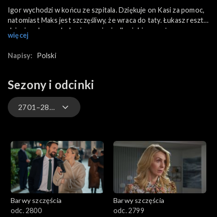
Igor wychodzi w końcu ze szpitala. Dziękuje on Kasi za pomoc,
natomiast Maks jest szczęśliwy, że wraca do taty. Łukasz resztę
dzieci podrzuca do Izy i organizuje dla siebie oraz żony
więcej
romantyczny wieczór. Natomiast Damian ostatecznie rozstaje
się z Renatą, zraniony tym, że niepotrzebnie dała mu nadzieję. Z
Napisy:
Polski
kolei Dominika od razu obawia się, że przyjaciel podczas kryzysu
na nowo sięgnie po alkohol. Gdy Renatę odwiedza później w
Feel Good Marcin, dziewczyna, zirytowana, nagle go odtrąca.
Sezony i odcinki
Tymczasem Jarecki przekazuje Klarze, że producent z USA chce
jej książkę przenieść na duży ekran. Hubert cieszy się z sukcesu
2701–2800
żony.
3301-3400
3201-3300
3101-3200
Barwy szczęścia
Barwy szczęścia
3001-3100
odc. 2800
odc. 2799