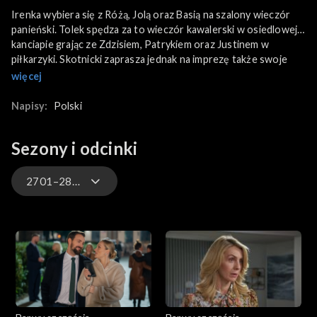
Irenka wybiera się z Różą, Jolą oraz Basią na szalony wieczór
panieński. Tolek spędza za to wieczór kawalerski w osiedlowej
kanciapie grając ze Zdzisiem, Patrykiem oraz Justinem w
piłkarzyki. Skotnicki zaprasza jednak na imprezę także swoje
koleżanki. Natomiast Laura spotyka się z Klarą i Paszkowską, by
więcej
podpisać w końcu ugodę. W finale dziewczyna zgadza się
jednak wystąpić na nowo w programie Modrzyckiego i odwołać
Napisy:
Polski
wszystkie kłamstwa, którymi oczerniała dotąd pisarkę. Jednak
dziennikarz zaprosił na nagranie także Bartosza. A Ewelina po
Sezony i odcinki
ostatniej rozmowie jest oczarowana Patrykiem i podczas
szkolnej wycieczki wyraźnie próbuje się do nauczyciela zbliżyć.
2701–2800
3301-3400
3201-3300
3101-3200