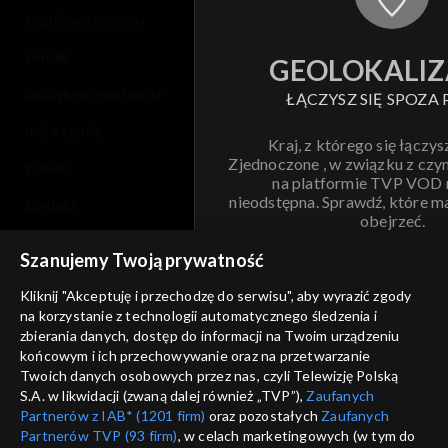
regulamin serwisu
cennik
GEOLOKALIZ
polityka prywatności
ŁĄCZYSZ SIĘ SPOZA 
moje zgody
Kraj, z którego się łączys
Zjednoczone , w związku z czy
pomoc
na platformie TVP VOD
nieodstępna. Sprawdź, które m
kontakt
obejrzeć.
voucher
Szanujemy Twoją prywatność
Nie pokazuj pon
dostępność
Kliknij "Akceptuję i przechodzę do serwisu", aby wyrazić zgody
informacje o dostawcy usług
na korzystanie z technologii automatycznego śledzenia i
ANULUJ
SP
zbierania danych, dostęp do informacji na Twoim urządzeniu
końcowym i ich przechowywanie oraz na przetwarzanie
Twoich danych osobowych przez nas, czyli Telewizję Polską
S.A. w likwidacji (zwaną dalej również „TVP”),
Zaufanych
Partnerów z IAB* (1201 firm)
oraz pozostałych
Zaufanych
Partnerów TVP (93 firm)
, w celach marketingowych (w tym do