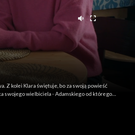
 Z kolei Klara świętuje, bo za swoją powieść
yka swojego wielbiciela - Adamskiego od którego
oboje zaczynają na nowo rozmawiać o przyszłym
aje przez bandytę brutalnie pobity. Tymczasem
nych treningów.