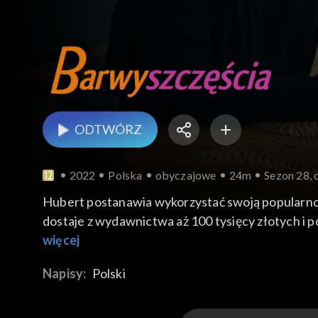
ODTWÓRZ
2022
Polska
obyczajowe
24m
Sezon 28, 
Hubert postanawia wykorzystać swoją popularność
dostaje z wydawnictwa aż 100 tysięcy złotych i p
dostaje prezent. Natomiast Dominika jest zachw
więcej
dziecku. Niestety Wolny nachodzi kelnerkę w Fee
Napisy:
Polski
Kasia nadal niepokoi się bliskością Weroniki oraz