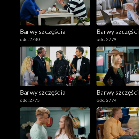
1601–1700
1501–1600
Barwy szczęścia
Barwy szczęśc
1401–1500
odc. 2780
odc. 2779
1301–1400
1201–1300
1101–1200
Barwy szczęścia
Barwy szczęśc
odc. 2775
odc. 2774
1001–1100
901–1000
801–900