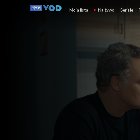
Barwy szczęścia
Moja lista
Na żywo
Seriale