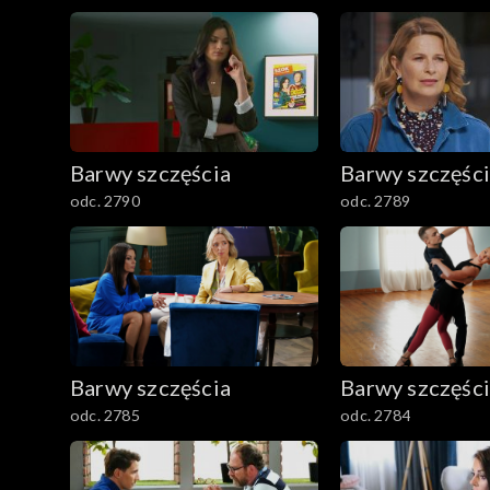
2501–2600
2401–2500
2301–2400
Barwy szczęścia
Barwy szczęśc
2201–2300
odc. 2790
odc. 2789
2101–2200
2001–2100
1901–2000
Barwy szczęścia
Barwy szczęśc
1801–1900
odc. 2785
odc. 2784
1701–1800