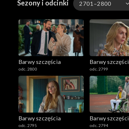
Sezony i odcinki
2701–2800
3301-3400
3201-3300
3101-3200
Barwy szczęścia
Barwy szczęśc
3001-3100
odc. 2800
odc. 2799
2901-3000
2801–2900
2701–2800
Barwy szczęścia
Barwy szczęśc
2601–2700
odc. 2795
odc. 2794