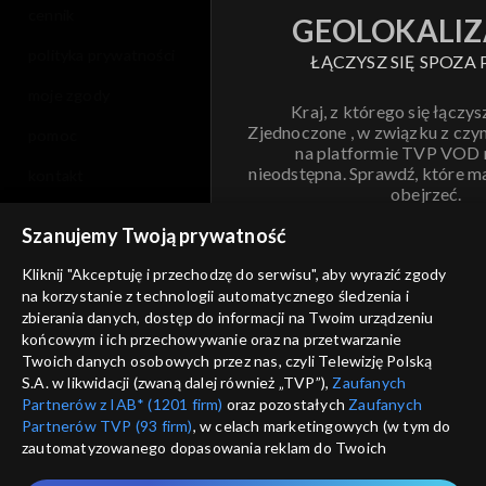
cennik
GEOLOKALIZ
polityka prywatności
ŁĄCZYSZ SIĘ SPOZA 
moje zgody
Kraj, z którego się łączys
Zjednoczone , w związku z czy
pomoc
na platformie TVP VOD
nieodstępna. Sprawdź, które m
kontakt
obejrzeć.
voucher
Szanujemy Twoją prywatność
Nie pokazuj pon
dostępność
Kliknij "Akceptuję i przechodzę do serwisu", aby wyrazić zgody
na korzystanie z technologii automatycznego śledzenia i
informacje o dostawcy usług
ANULUJ
SP
zbierania danych, dostęp do informacji na Twoim urządzeniu
końcowym i ich przechowywanie oraz na przetwarzanie
Twoich danych osobowych przez nas, czyli Telewizję Polską
S.A. w likwidacji (zwaną dalej również „TVP”),
Zaufanych
Partnerów z IAB* (1201 firm)
oraz pozostałych
Zaufanych
Partnerów TVP (93 firm)
, w celach marketingowych (w tym do
zautomatyzowanego dopasowania reklam do Twoich
zainteresowań i mierzenia ich skuteczności) i pozostałych,