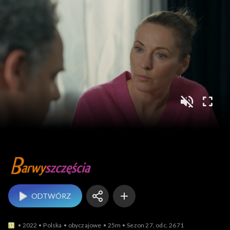
Barwy szczęścia
ODTWÓRZ
2022
Polska
obyczajowe
25m
Sezon 27, odc. 2671