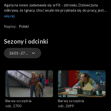
Agata na nowo zadamawia się w Fit - zdrowiu. Dziewczyna
odkrywa, że Ignacy, choć wcale nie przykłada się do pracy, jest
protegowanym jej szefa. Kasia nadal opiekuje się Maksem.
więcej
Próbuje wspierać w szpitalu Igora przez co trafia na celownik
Modrzyckiego, który ma nadzieję na kolejny poczytny temat.
Napisy:
Polski
Łukasz w końcu wybucha i wyrzuca dziennikarza z pracy. A
reporter w odpowiedzi zaczyna go szantażować - grożąc, że
Sezony i odcinki
ujawni jego romans z Weroniką. Tymczasem Krystyna coraz
gorzej znosi mieszkanie pod jednym dachem z Anią oraz Sławką.
2601–2700
3301-3400
3201-3300
3101-3200
Barwy szczęścia
Barwy szczęścia
3001-3100
odc. 2700
odc. 2699