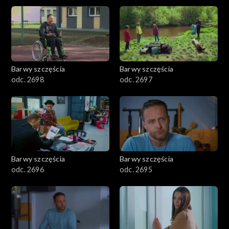
2901-3000
2801–2900
2701–2800
Barwy szczęścia
Barwy szczęścia
odc. 2698
odc. 2697
2601–2700
2501–2600
2401–2500
Barwy szczęścia
Barwy szczęścia
2301–2400
odc. 2696
odc. 2695
2201–2300
2101–2200