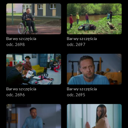
2901-3000
2801–2900
2701–2800
Barwy szczęścia
Barwy szczęścia
odc. 2698
odc. 2697
2601–2700
2501–2600
2401–2500
Barwy szczęścia
Barwy szczęścia
2301–2400
odc. 2696
odc. 2695
2201–2300
2101–2200