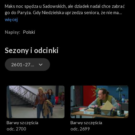
Maks noc spędza u Sadowskich, ale dziadek nadal chce zabrać
go do Paryża. Gdy Niedzielska uprzedza seniora, że nie ma
prawa wywieźć chłopca z kraju bez zgody sądu, Grabski nagle
więcej
wnuka porzuca. Natomiast Agata postanawia zrezygnować z
pracy dla fundacji. Na pierwszym zebraniu w Fit - zdrowiu Pyrka
Napisy:
Polski
poznaje za to kolegów, z którymi ma odtąd współpracować.
Tymczasem wspólne mieszkanie Jaworskich z Anią oraz Sławką
Sezony i odcinki
okazuje się dla wszystkich sporym wyzwaniem.
2601–2700
3301-3400
3201-3300
3101-3200
Barwy szczęścia
Barwy szczęścia
3001-3100
odc. 2700
odc. 2699