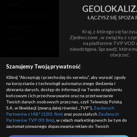
cennik
GEOLOKALIZ
polityka prywatności
ŁĄCZYSZ SIĘ SPOZA 
moje zgody
Kraj, z którego się łączys
Zjednoczone , w związku z czy
pomoc
na platformie TVP VOD
nieodstępna. Sprawdź, które m
kontakt
obejrzeć.
voucher
Szanujemy Twoją prywatność
Nie pokazuj pon
dostępność
Kliknij "Akceptuję i przechodzę do serwisu", aby wyrazić zgody
na korzystanie z technologii automatycznego śledzenia i
informacje o dostawcy usług
ANULUJ
SP
zbierania danych, dostęp do informacji na Twoim urządzeniu
końcowym i ich przechowywanie oraz na przetwarzanie
Twoich danych osobowych przez nas, czyli Telewizję Polską
S.A. w likwidacji (zwaną dalej również „TVP”),
Zaufanych
Partnerów z IAB* (1201 firm)
oraz pozostałych
Zaufanych
Partnerów TVP (93 firm)
, w celach marketingowych (w tym do
zautomatyzowanego dopasowania reklam do Twoich
zainteresowań i mierzenia ich skuteczności) i pozostałych,