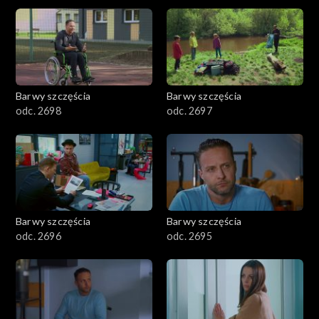
2901-3000
2801–2900
2701–2800
Barwy szczęścia
Barwy szczęścia
odc. 2698
odc. 2697
2601–2700
2501–2600
2401–2500
Barwy szczęścia
Barwy szczęścia
2301–2400
odc. 2696
odc. 2695
2201–2300
2101–2200