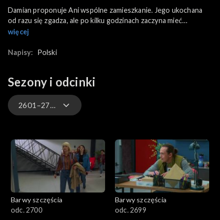
Damian proponuje Ani wspólne zamieszkanie. Jego ukochana
od razu się zgadza, ale po kilku godzinach zaczyna mieć
wątpliwości. Natomiast Hubert i Klara, zirytowani, że Modrzycki
więcej
wciąż nie daje im spokoju, postanawiają pozwać dziennikarza do
sądu. Później pisarka próbuje nawet wycofać swój udział w
Napisy:
Polski
promocji nowej książki, ale jej wydawca się na to nie zgadza.
Tymczasem Kodur ma dla Stańskiego nowe informacje
Sezony i odcinki
dotyczące śledztwa. Bruno i Bożena wciąż podejrzewają o
udział w porwaniu ich synka Rafała i by dowieść jego winy,
wynajmują detektywa.
2601–2700
3301-3400
3201-3300
3101-3200
Barwy szczęścia
Barwy szczęścia
3001-3100
odc. 2700
odc. 2699