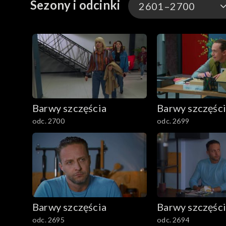
Sezony i odcinki
2601–2700
3301-3400
3201-3300
3101-3200
Barwy szczęścia
Barwy szczęśc
3001-3100
odc. 2700
odc. 2699
2901-3000
2801–2900
2701–2800
Barwy szczęścia
Barwy szczęśc
2601–2700
odc. 2695
odc. 2694