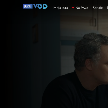
Barwy szczęścia
Moja lista
Na żywo
Seriale