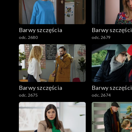
1601–1700
1501–1600
Barwy szczęścia
Barwy szczęśc
1401–1500
odc. 2680
odc. 2679
1301–1400
1201–1300
1101–1200
Barwy szczęścia
Barwy szczęśc
odc. 2675
odc. 2674
1001–1100
901–1000
801–900