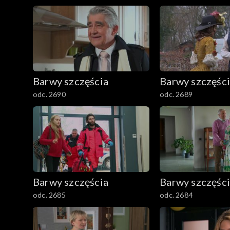
2501–2600
2401–2500
2301–2400
Barwy szczęścia
Barwy szczęśc
2201–2300
odc. 2690
odc. 2689
2101–2200
2001–2100
1901–2000
Barwy szczęścia
Barwy szczęśc
1801–1900
odc. 2685
odc. 2684
1701–1800