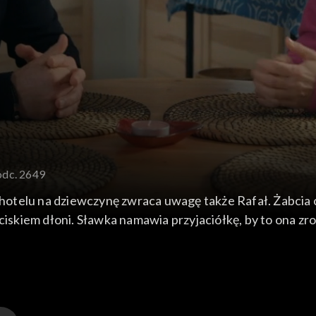
odc. 2649
w hotelu na dziewczynę zwraca uwagę także Rafał. Żabcia 
ściskiem dłoni. Sławka namawia przyjaciółkę, by to ona z
kowi wspólny wieczór.