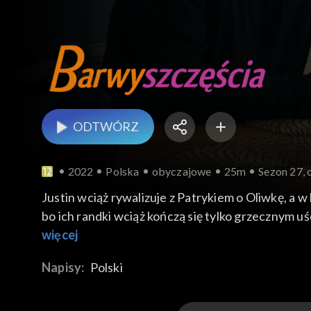
ODTWÓRZ
2022
Polska
obyczajowe
25m
Sezon 27, 
Justin wciąż rywalizuje z Patrykiem o Oliwkę, a 
bo ich randki wciąż kończą się tylko grzecznym u
pocałowała. Tymczasem Renata proponuje Wójci
więcej
Napisy:
Polski