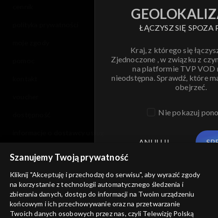
cennik
GEOLOKALIZ
polityka prywatności
ŁĄCZYSZ SIĘ SPOZA 
moje zgody
Kraj, z którego się łączys
Zjednoczone , w związku z czy
pomoc
na platformie TVP VOD
nieodstępna. Sprawdź, które m
kontakt
obejrzeć.
voucher
Nie pokazuj pon
dostępność
informacje o dostawcy usług
ANULUJ
SP
Szanujemy Twoją prywatność
Kliknij "Akceptuję i przechodzę do serwisu", aby wyrazić zgody
na korzystanie z technologii automatycznego śledzenia i
zbierania danych, dostęp do informacji na Twoim urządzeniu
końcowym i ich przechowywanie oraz na przetwarzanie
Twoich danych osobowych przez nas, czyli Telewizję Polską