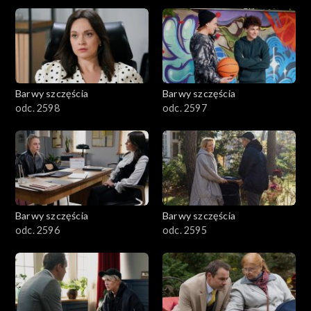
2901-3000
2801–2900
2701–2800
Barwy szczęścia
Barwy szczęścia
odc. 2598
odc. 2597
2601–2700
2501–2600
2401–2500
Barwy szczęścia
Barwy szczęścia
2301–2400
odc. 2596
odc. 2595
2201–2300
2101–2200