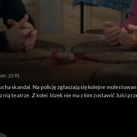
odc. 2591
cha skandal. Na policję zgłaszają się kolejne molestowa
nią teatrze. Z kolei Józek nie ma z kim zostawić Julci 
Aleks musi rozstać się z Hubą, bo psiak wraca do pana Wa
aktować niemal jak córkę.