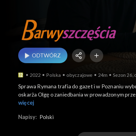
ODTWÓRZ
2022
Polska
obyczajowe
24m
Sezon 26, 
Sprawa Rymana trafia do gazet i w Poznaniu wybu
oskarża Olgę o zaniedbania w prowadzonym przez 
Urszulę choć nadal teściowej nie ufa. Natomiast 
więcej
przywiązała się ostatnio do Ewy, którą zaczęła tr
Napisy:
Polski