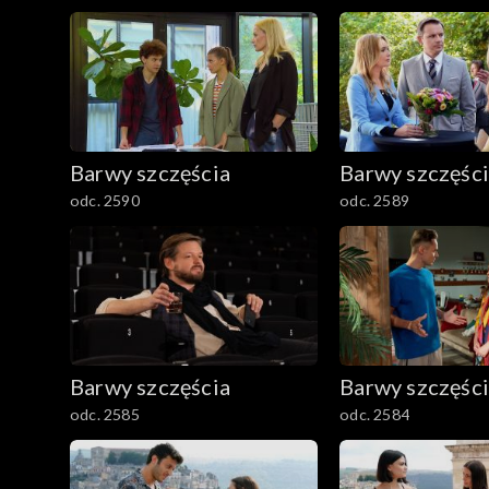
2501–2600
2401–2500
2301–2400
Barwy szczęścia
Barwy szczęśc
2201–2300
odc. 2590
odc. 2589
2101–2200
2001–2100
1901–2000
Barwy szczęścia
Barwy szczęśc
1801–1900
odc. 2585
odc. 2584
1701–1800