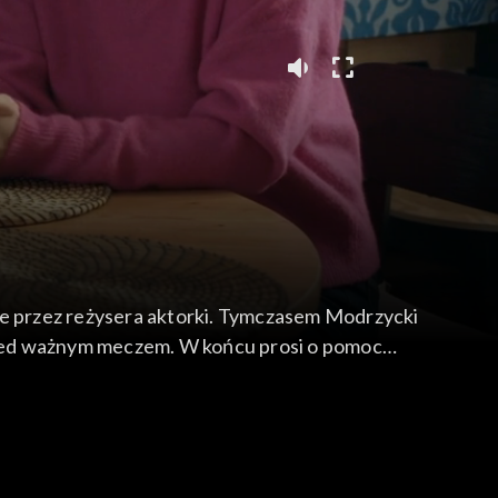
ne przez reżysera aktorki. Tymczasem Modrzycki
przed ważnym meczem. W końcu prosi o pomoc
cławika. A Umińska zdaje sobie sprawę, jak bardzo