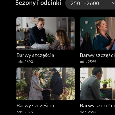
Sezony i odcinki
2501–2600
3301-3400
3201-3300
3101-3200
Barwy szczęścia
Barwy szczęśc
3001-3100
odc. 2600
odc. 2599
2901-3000
2801–2900
2701–2800
Barwy szczęścia
Barwy szczęśc
2601–2700
odc. 2595
odc. 2594