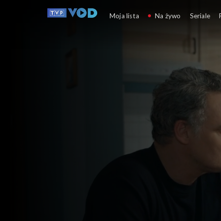
Barwy szczęścia
Moja lista
Na żywo
Seriale