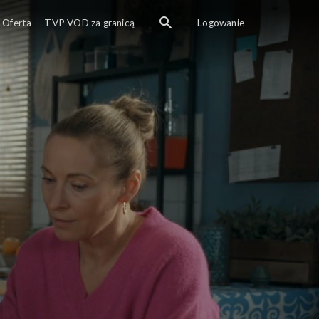
Oferta
TVP VOD za granicą
Logowanie