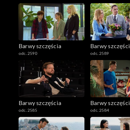
2501–2600
2401–2500
2301–2400
Barwy szczęścia
Barwy szczęśc
2201–2300
odc. 2590
odc. 2589
2101–2200
2001–2100
1901–2000
Barwy szczęścia
Barwy szczęśc
1801–1900
odc. 2585
odc. 2584
1701–1800