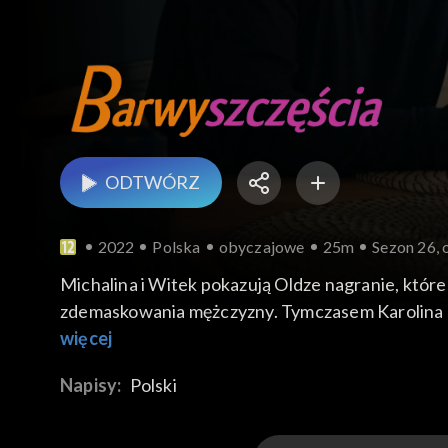
ODTWÓRZ
2022
Polska
obyczajowe
25m
Sezon 26, 
Michalina i Witek pokazują Oldze nagranie, któ
zdemaskowania mężczyzny. Tymczasem Karolina pr
szansę. A Stański po sympozjum i ostatniej imp
więcej
restauratorem, którego poznała właśnie dzięki Ra
Napisy:
Polski
seniorka próbuje namówić ukochanego, by w końc