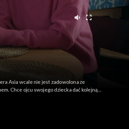
ra Asia wcale nie jest zadowolona ze
em. Chce ojcu swojego dziecka dać kolejną
tomiast Jowita spotyka się z Hellerem znanym
związku Ireny i Tolka wybucha kryzys, gdy