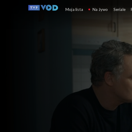
Barwy szczęścia
Moja lista
Na żywo
Seriale