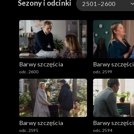
Sezony i odcinki
2501–2600
3301-3400
3201-3300
3101-3200
Barwy szczęścia
Barwy szczęśc
3001-3100
odc. 2600
odc. 2599
2901-3000
2801–2900
2701–2800
Barwy szczęścia
Barwy szczęśc
2601–2700
odc. 2595
odc. 2594