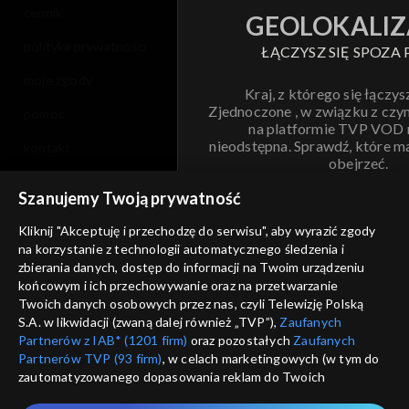
cennik
GEOLOKALIZ
polityka prywatności
ŁĄCZYSZ SIĘ SPOZA 
moje zgody
Kraj, z którego się łączys
Zjednoczone , w związku z czy
pomoc
na platformie TVP VOD
nieodstępna. Sprawdź, które m
kontakt
obejrzeć.
voucher
Szanujemy Twoją prywatność
Nie pokazuj pon
dostępność
Kliknij "Akceptuję i przechodzę do serwisu", aby wyrazić zgody
na korzystanie z technologii automatycznego śledzenia i
informacje o dostawcy usług
ANULUJ
SP
zbierania danych, dostęp do informacji na Twoim urządzeniu
końcowym i ich przechowywanie oraz na przetwarzanie
Twoich danych osobowych przez nas, czyli Telewizję Polską
S.A. w likwidacji (zwaną dalej również „TVP”),
Zaufanych
Partnerów z IAB* (1201 firm)
oraz pozostałych
Zaufanych
Partnerów TVP (93 firm)
, w celach marketingowych (w tym do
zautomatyzowanego dopasowania reklam do Twoich
zainteresowań i mierzenia ich skuteczności) i pozostałych,