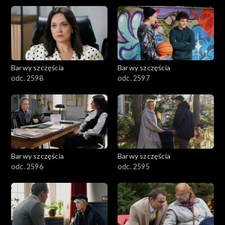
2901-3000
2801–2900
2701–2800
Barwy szczęścia
Barwy szczęścia
odc. 2598
odc. 2597
2601–2700
2501–2600
2401–2500
Barwy szczęścia
Barwy szczęścia
2301–2400
odc. 2596
odc. 2595
2201–2300
2101–2200