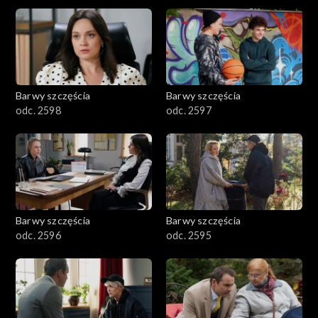
2901-3000
2801–2900
2701–2800
Barwy szczęścia
Barwy szczęścia
odc. 2598
odc. 2597
2601–2700
2501–2600
2401–2500
Barwy szczęścia
Barwy szczęścia
2301–2400
odc. 2596
odc. 2595
2201–2300
2101–2200