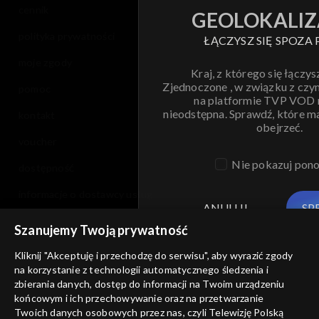
cennik
GEOLOKALIZ
polityka prywatności
ŁĄCZYSZ SIĘ SPOZA 
moje zgody
Kraj, z którego się łączys
Zjednoczone , w związku z czy
pomoc
na platformie TVP VOD
nieodstępna. Sprawdź, które m
kontakt
obejrzeć.
voucher
Nie pokazuj pon
dostępność
informacje o dostawcy usług
ANULUJ
SP
Szanujemy Twoją prywatność
Kliknij "Akceptuję i przechodzę do serwisu", aby wyrazić zgody
na korzystanie z technologii automatycznego śledzenia i
zbierania danych, dostęp do informacji na Twoim urządzeniu
końcowym i ich przechowywanie oraz na przetwarzanie
Twoich danych osobowych przez nas, czyli Telewizję Polską