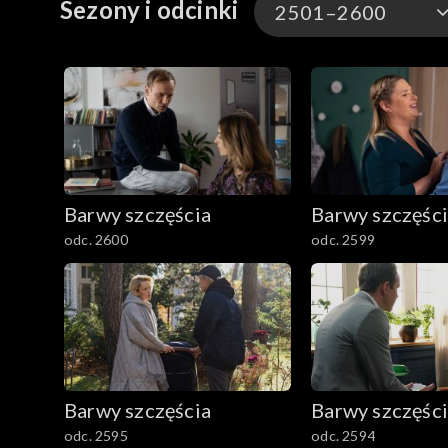
Sezony i odcinki
2501–2600
3301-3400
3201-3300
3101-3200
Barwy szczęścia
Barwy szczęśc
3001-3100
odc. 2600
odc. 2599
2901-3000
2801–2900
2701–2800
Barwy szczęścia
Barwy szczęśc
2601–2700
odc. 2595
odc. 2594