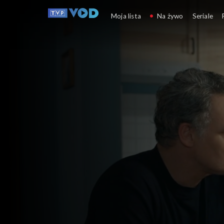
Barwy szczęścia
Moja lista
Na żywo
Seriale