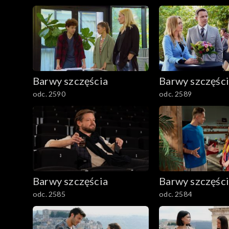
2501–2600
2401–2500
2301–2400
Barwy szczęścia
Barwy szczęśc
2201–2300
odc. 2590
odc. 2589
2101–2200
2001–2100
1901–2000
Barwy szczęścia
Barwy szczęśc
1801–1900
odc. 2585
odc. 2584
1701–1800