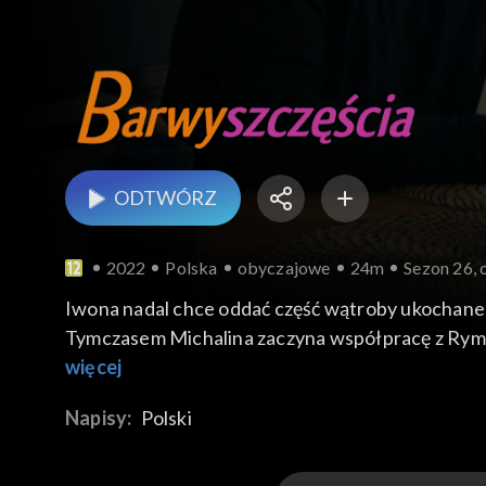
ODTWÓRZ
2022
Polska
obyczajowe
24m
Sezon 26, 
Iwona nadal chce oddać część wątroby ukochanemu
Tymczasem Michalina zaczyna współpracę z Rymane
idealny, jak to sobie wyobrażała, a próba sztuki 
więcej
wywiad z panem Wacławikem, który okazuje się z
Napisy:
Polski