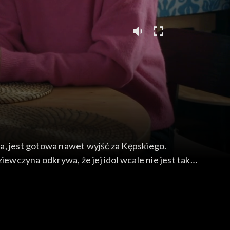
a, jest gotowa nawet wyjść za Kępskiego.
wczyna odkrywa, że jej idol wcale nie jest tak
ym okiem Alicji, przeprowadzają dla „Szoku”