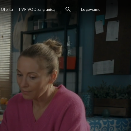
Oferta
TVP VOD za granicą
Logowanie