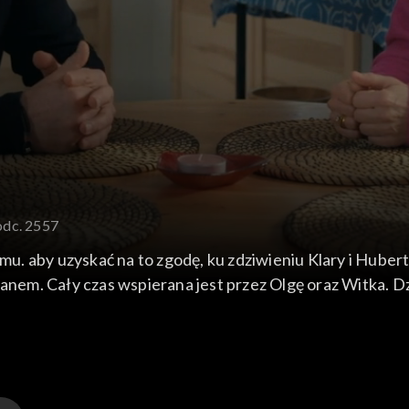
odc. 2557
. aby uzyskać na to zgodę, ku zdziwieniu Klary i Hubert
m. Cały czas wspierana jest przez Olgę oraz Witka. Dzie
przypomina zwykły mobbing. Z kolei Ewa i Aleks, pod czujn
nanym grafikiem.