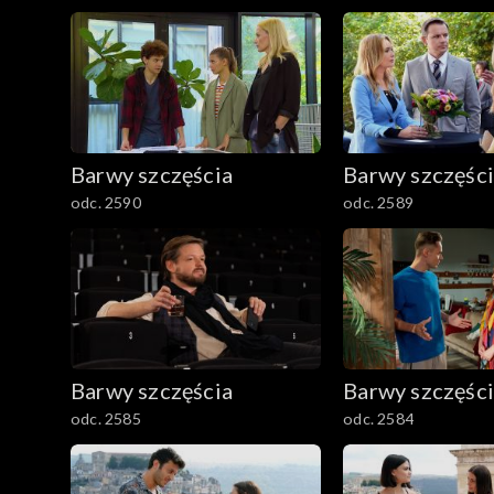
2501–2600
2401–2500
2301–2400
Barwy szczęścia
Barwy szczęśc
2201–2300
odc. 2590
odc. 2589
2101–2200
2001–2100
1901–2000
Barwy szczęścia
Barwy szczęśc
1801–1900
odc. 2585
odc. 2584
1701–1800