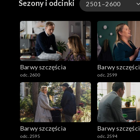
Sezony i odcinki
2501–2600
3301-3400
3201-3300
3101-3200
Barwy szczęścia
Barwy szczęśc
3001-3100
odc. 2600
odc. 2599
2901-3000
2801–2900
2701–2800
Barwy szczęścia
Barwy szczęśc
2601–2700
odc. 2595
odc. 2594