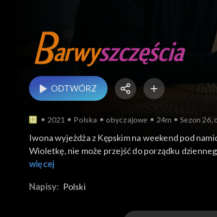
ODTWÓRZ
2021
Polska
obyczajowe
24m
Sezon 26, 
Iwona wyjeżdża z Kępskim na weekend pod namiot
Wioletkę, nie może przejść do porządku dzienneg
obiecanych pieniędzy. Dodatkowo w tajemnicy spo
więcej
Jowita nadal walczy z konkurencyjną firmą Sergius
Napisy:
Polski