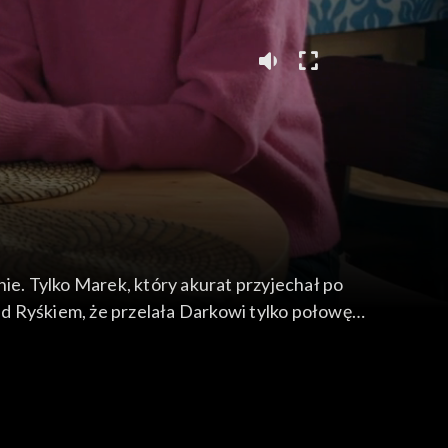
e. Tylko Marek, który akurat przyjechał po
d Ryśkiem, że przelała Darkowi tylko połowę
ować, zanim ten zdąży go roztrwonić. Z kolei
ios.