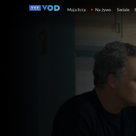
Barwy szczęścia
Moja lista
Na żywo
Seriale