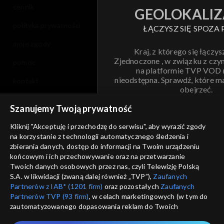
cennik
GEOLOKALIZ
polityka prywatności
ŁĄCZYSZ SIĘ SPOZA 
moje zgody
Kraj, z którego się łączys
Zjednoczone , w związku z czy
pomoc
na platformie TVP VOD
nieodstępna. Sprawdź, które m
kontakt
obejrzeć.
voucher
Szanujemy Twoją prywatność
Nie pokazuj pon
dostępność
Kliknij "Akceptuję i przechodzę do serwisu", aby wyrazić zgody
na korzystanie z technologii automatycznego śledzenia i
informacje o dostawcy usług
ANULUJ
SP
zbierania danych, dostęp do informacji na Twoim urządzeniu
końcowym i ich przechowywanie oraz na przetwarzanie
Twoich danych osobowych przez nas, czyli Telewizję Polską
S.A. w likwidacji (zwaną dalej również „TVP”),
Zaufanych
Partnerów z IAB* (1201 firm)
oraz pozostałych
Zaufanych
Partnerów TVP (93 firm)
, w celach marketingowych (w tym do
zautomatyzowanego dopasowania reklam do Twoich
zainteresowań i mierzenia ich skuteczności) i pozostałych,