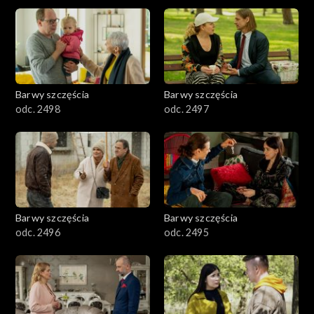
2901-3000
2801–2900
2701–2800
Barwy szczęścia
Barwy szczęścia
odc. 2498
odc. 2497
2601–2700
2501–2600
2401–2500
Barwy szczęścia
Barwy szczęścia
2301–2400
odc. 2496
odc. 2495
2201–2300
2101–2200