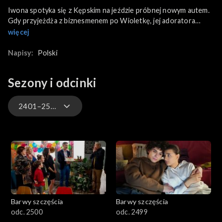
Iwona spotyka się z Kępskim na jeździe próbnej nowym autem.
Gdy przyjeżdża z biznesmenem po Wioletkę, jej adoratora
poznaje Marek. Natomiast Michalina jest załamana - choć
więcej
spektakl odnosi sukces - bo Witek po premierze nie tylko
przestaje się do niej odzywać, ale chce by ta się wyprowadziła.
Napisy:
Polski
Tymczasem Franek - wspierany przez Stefana - nadal próbuje
dowiedzieć się, czy budowa apartamentowca, w którym wykupił
Sezony i odcinki
mieszkanie, ruszy na nowo. Niestety Tolek nie przynosi dobrych
wieści.
2401–2500
3301-3400
3201-3300
3101-3200
Barwy szczęścia
Barwy szczęścia
3001-3100
odc. 2500
odc. 2499