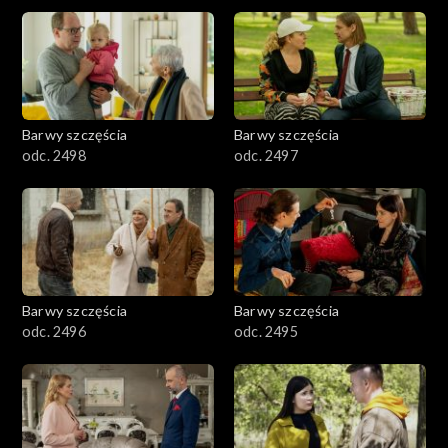
2901-3000
2801–2900
2701–2800
Barwy szczęścia
Barwy szczęścia
odc. 2498
odc. 2497
2601–2700
2501–2600
2401–2500
Barwy szczęścia
Barwy szczęścia
2301–2400
odc. 2496
odc. 2495
2201–2300
2101–2200