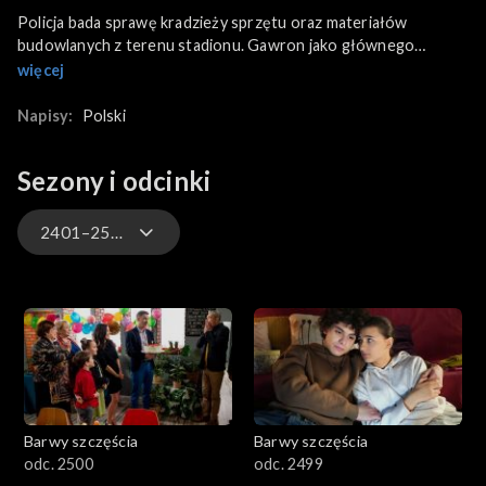
Policja bada sprawę kradzieży sprzętu oraz materiałów
budowlanych z terenu stadionu. Gawron jako głównego
podejrzanego wskazuje Wilka. A Darek z Józkiem postanawiają
więcej
otwarcie z deweloperem porozmawiać. W tym samym czasie po
wyprowadzce Patryka Agata jest kłębkiem nerwów. Najpierw
Napisy:
Polski
szuka ukochanego u Jezierskich i tak o ich rozstaniu dowiaduje
się Sławka. A potem wpada do gabinetu Oliwki, pewna że
Sezony i odcinki
Zbrowską coś łączy z jej narzeczonym.
2401–2500
3301-3400
3201-3300
3101-3200
Barwy szczęścia
Barwy szczęścia
3001-3100
odc. 2500
odc. 2499