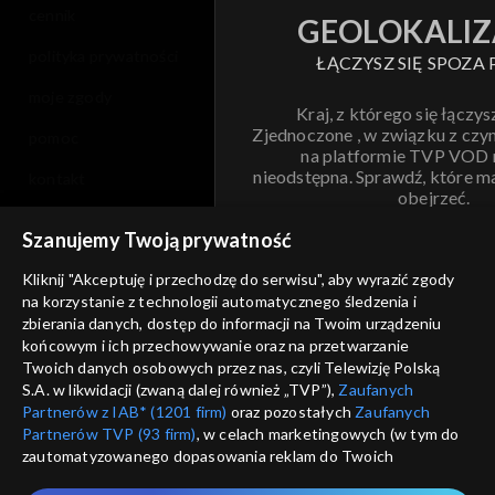
cennik
GEOLOKALIZ
polityka prywatności
ŁĄCZYSZ SIĘ SPOZA 
moje zgody
Kraj, z którego się łączys
Zjednoczone , w związku z czy
pomoc
na platformie TVP VOD
nieodstępna. Sprawdź, które m
kontakt
obejrzeć.
voucher
Szanujemy Twoją prywatność
Nie pokazuj pon
dostępność
Kliknij "Akceptuję i przechodzę do serwisu", aby wyrazić zgody
na korzystanie z technologii automatycznego śledzenia i
informacje o dostawcy usług
ANULUJ
SP
zbierania danych, dostęp do informacji na Twoim urządzeniu
końcowym i ich przechowywanie oraz na przetwarzanie
Twoich danych osobowych przez nas, czyli Telewizję Polską
S.A. w likwidacji (zwaną dalej również „TVP”),
Zaufanych
Partnerów z IAB* (1201 firm)
oraz pozostałych
Zaufanych
Partnerów TVP (93 firm)
, w celach marketingowych (w tym do
zautomatyzowanego dopasowania reklam do Twoich
zainteresowań i mierzenia ich skuteczności) i pozostałych,