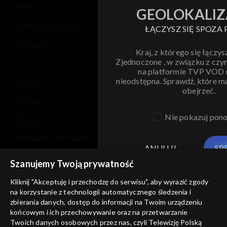
cennik
GEOLOKALIZ
polityka prywatności
ŁĄCZYSZ SIĘ SPOZA 
moje zgody
Kraj, z którego się łączys
Zjednoczone , w związku z czy
pomoc
na platformie TVP VOD
nieodstępna. Sprawdź, które m
kontakt
obejrzeć.
voucher
Nie pokazuj pon
dostępność
informacje o dostawcy usług
ANULUJ
SP
Szanujemy Twoją prywatność
Kliknij "Akceptuję i przechodzę do serwisu", aby wyrazić zgody
na korzystanie z technologii automatycznego śledzenia i
zbierania danych, dostęp do informacji na Twoim urządzeniu
końcowym i ich przechowywanie oraz na przetwarzanie
Twoich danych osobowych przez nas, czyli Telewizję Polską