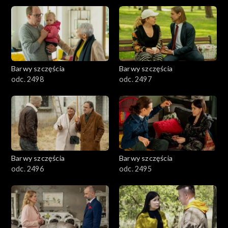
2901-3000
2801–2900
2701–2800
Barwy szczęścia
Barwy szczęścia
odc. 2498
odc. 2497
2601–2700
2501–2600
2401–2500
Barwy szczęścia
Barwy szczęścia
2301–2400
odc. 2496
odc. 2495
2201–2300
2101–2200