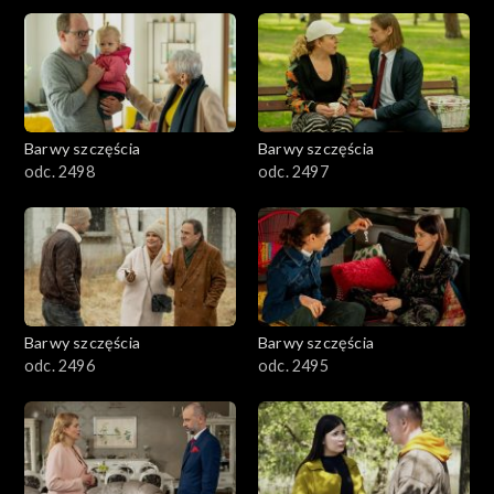
2901-3000
2801–2900
2701–2800
Barwy szczęścia
Barwy szczęścia
odc. 2498
odc. 2497
2601–2700
2501–2600
2401–2500
Barwy szczęścia
Barwy szczęścia
2301–2400
odc. 2496
odc. 2495
2201–2300
2101–2200