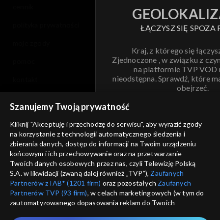
cennik
GEOLOKALIZ
polityka prywatności
ŁĄCZYSZ SIĘ SPOZA 
moje zgody
Kraj, z którego się łączys
Zjednoczone , w związku z czy
pomoc
na platformie TVP VOD
nieodstępna. Sprawdź, które m
kontakt
obejrzeć.
voucher
Szanujemy Twoją prywatność
Nie pokazuj pon
dostępność
Kliknij "Akceptuję i przechodzę do serwisu", aby wyrazić zgody
na korzystanie z technologii automatycznego śledzenia i
informacje o dostawcy usług
ANULUJ
SP
zbierania danych, dostęp do informacji na Twoim urządzeniu
końcowym i ich przechowywanie oraz na przetwarzanie
Twoich danych osobowych przez nas, czyli Telewizję Polską
S.A. w likwidacji (zwaną dalej również „TVP”),
Zaufanych
Partnerów z IAB* (1201 firm)
oraz pozostałych
Zaufanych
Partnerów TVP (93 firm)
, w celach marketingowych (w tym do
zautomatyzowanego dopasowania reklam do Twoich
zainteresowań i mierzenia ich skuteczności) i pozostałych,