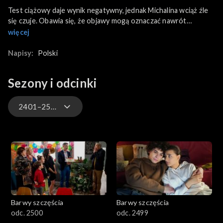
Test ciążowy daje wynik negatywny, jednak Michalina wciąż źle
się czuje. Obawia się, że objawy mogą oznaczać nawrót
choroby. Natomiast Klara wciąż obwinia się, że nie udało jej się
więcej
zapobiec śmierci Kniewskiego, a na pogrzebie pisarza
nieoczekiwanie zdaje sobie sprawę, że została oszukana
Napisy:
Polski
Tymczasem Herman zaprasza do „Fitness Klubu” swoich
podopiecznych dzieci z ośrodka dla niewidomych. Ich opiekunka
Sezony i odcinki
Łucja wykorzystuje okazję, by flirtować z masażystą. Natomiast
po zajęciach dochodzi do groźnego wypadku.
2401–2500
3301-3400
3201-3300
3101-3200
Barwy szczęścia
Barwy szczęścia
3001-3100
odc. 2500
odc. 2499