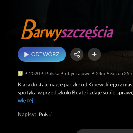
ODTWÓRZ
2020
Polska
obyczajowe
24m
Sezon 25, 
Klara dostaje nagle paczkę od Kniewskiego z mas
spotyka w przedszkolu Beatę i zdaje sobie sprawę
Ludwik odwiedza Stefana i odkrywa, że Górka mies
więcej
wieczorze przy lampce wina sama dokończyła bu
Napisy:
Polski
mieszkania z wizytą wpada Tymon i wyciąga na stó