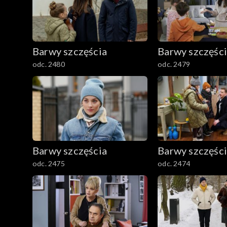
1601–1700
1501–1600
Barwy szczęścia
Barwy szczęśc
1401–1500
odc. 2480
odc. 2479
1301–1400
1201–1300
1101–1200
Barwy szczęścia
Barwy szczęśc
odc. 2475
odc. 2474
1001–1100
901–1000
801–900