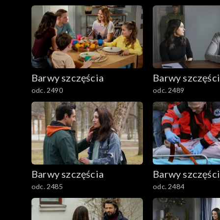
2501–2600
2401–2500
2301–2400
Barwy szczęścia
Barwy szczęśc
2201–2300
odc. 2490
odc. 2489
2101–2200
2001–2100
1901–2000
Barwy szczęścia
Barwy szczęśc
1801–1900
odc. 2485
odc. 2484
1701–1800