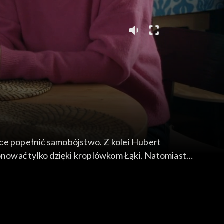
hce popełnić samobójstwo. Z kolei Hubert
jonować tylko dzięki kroplówkom Łąki. Natomiast
iepokoić się o Madzię, która po wspólnym
zany z rozwodem rodziców. Wkrótce do