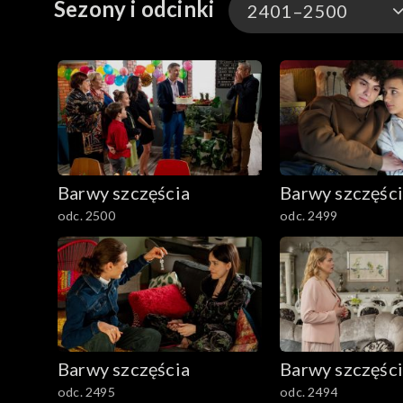
Sezony i odcinki
2401–2500
3301-3400
3201-3300
3101-3200
Barwy szczęścia
Barwy szczęśc
3001-3100
odc. 2500
odc. 2499
2901-3000
2801–2900
2701–2800
Barwy szczęścia
Barwy szczęśc
2601–2700
odc. 2495
odc. 2494