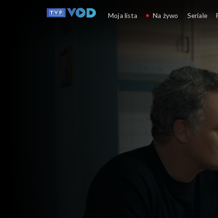
Barwy szczęścia
Moja lista
Na żywo
Seriale