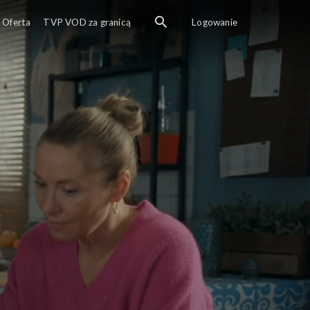
Oferta
TVP VOD za granicą
Logowanie