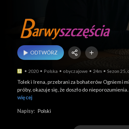
ODTWÓRZ
2020
Polska
obyczajowe
24m
Sezon 25, 
Tolek i Irena, przebrani za bohaterów Ogniem i 
próby, okazuje się, że doszło do nieporozumienia
więcej
Napisy:
Polski