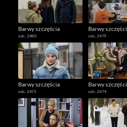
1601–1700
1501–1600
Barwy szczęścia
Barwy szczęśc
1401–1500
odc. 2480
odc. 2479
1301–1400
1201–1300
1101–1200
Barwy szczęścia
Barwy szczęśc
odc. 2475
odc. 2474
1001–1100
901–1000
801–900