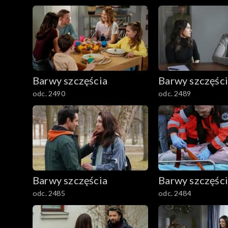
2501–2600
2401–2500
2301–2400
Barwy szczęścia
Barwy szczęśc
2201–2300
odc. 2490
odc. 2489
2101–2200
2001–2100
1901–2000
Barwy szczęścia
Barwy szczęśc
1801–1900
odc. 2485
odc. 2484
1701–1800