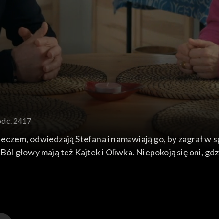
odc. 2417
mieczem, odwiedzają Stefana i namawiają go, by zagrał w
. Ból głowy mają też Kajtek i Oliwka. Niepokoją się oni, 