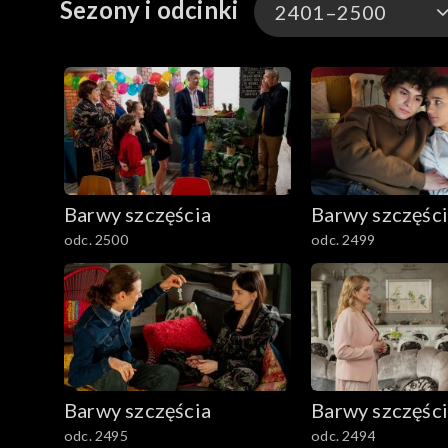
Sezony i odcinki
2401–2500
3301-3400
3201-3300
3101-3200
Barwy szczęścia
Barwy szczęśc
3001-3100
odc. 2500
odc. 2499
2901-3000
2801–2900
2701–2800
Barwy szczęścia
Barwy szczęśc
2601–2700
odc. 2495
odc. 2494