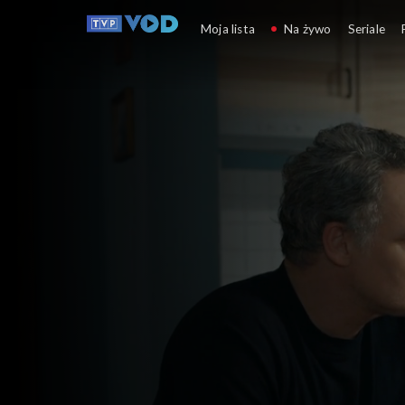
Barwy szczęścia
Moja lista
Na żywo
Seriale