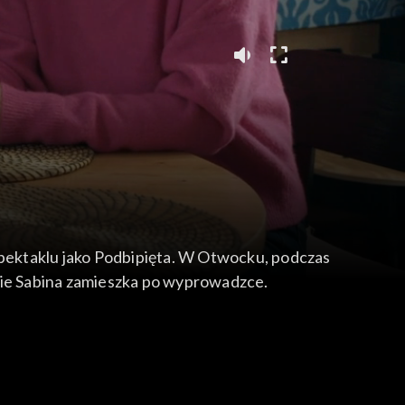
 spektaklu jako Podbipięta. W Otwocku, podczas
gdzie Sabina zamieszka po wyprowadzce.