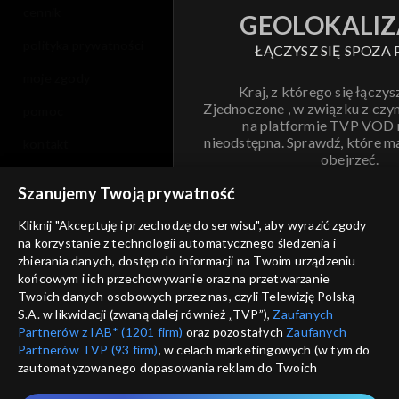
cennik
GEOLOKALIZ
polityka prywatności
ŁĄCZYSZ SIĘ SPOZA 
moje zgody
Kraj, z którego się łączys
Zjednoczone , w związku z czy
pomoc
na platformie TVP VOD
nieodstępna. Sprawdź, które m
kontakt
obejrzeć.
voucher
Szanujemy Twoją prywatność
Nie pokazuj pon
dostępność
Kliknij "Akceptuję i przechodzę do serwisu", aby wyrazić zgody
na korzystanie z technologii automatycznego śledzenia i
informacje o dostawcy usług
ANULUJ
SP
zbierania danych, dostęp do informacji na Twoim urządzeniu
końcowym i ich przechowywanie oraz na przetwarzanie
Twoich danych osobowych przez nas, czyli Telewizję Polską
S.A. w likwidacji (zwaną dalej również „TVP”),
Zaufanych
Partnerów z IAB* (1201 firm)
oraz pozostałych
Zaufanych
Partnerów TVP (93 firm)
, w celach marketingowych (w tym do
zautomatyzowanego dopasowania reklam do Twoich
zainteresowań i mierzenia ich skuteczności) i pozostałych,