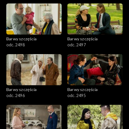
2901-3000
2801–2900
2701–2800
Barwy szczęścia
Barwy szczęścia
odc. 2498
odc. 2497
2601–2700
2501–2600
2401–2500
Barwy szczęścia
Barwy szczęścia
2301–2400
odc. 2496
odc. 2495
2201–2300
2101–2200