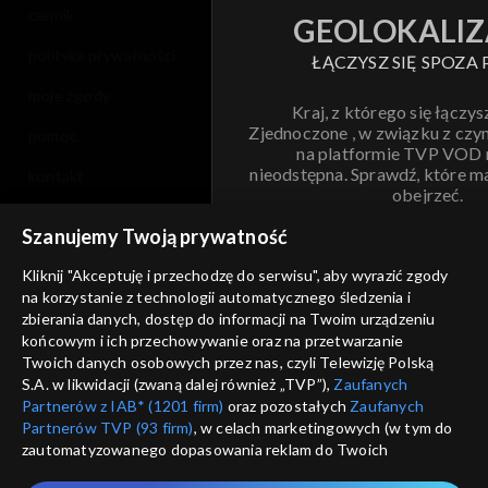
cennik
GEOLOKALIZ
polityka prywatności
ŁĄCZYSZ SIĘ SPOZA 
moje zgody
Kraj, z którego się łączys
Zjednoczone , w związku z czy
pomoc
na platformie TVP VOD
nieodstępna. Sprawdź, które m
kontakt
obejrzeć.
voucher
Szanujemy Twoją prywatność
Nie pokazuj pon
dostępność
Kliknij "Akceptuję i przechodzę do serwisu", aby wyrazić zgody
na korzystanie z technologii automatycznego śledzenia i
informacje o dostawcy usług
ANULUJ
SP
zbierania danych, dostęp do informacji na Twoim urządzeniu
końcowym i ich przechowywanie oraz na przetwarzanie
Twoich danych osobowych przez nas, czyli Telewizję Polską
S.A. w likwidacji (zwaną dalej również „TVP”),
Zaufanych
Partnerów z IAB* (1201 firm)
oraz pozostałych
Zaufanych
Partnerów TVP (93 firm)
, w celach marketingowych (w tym do
zautomatyzowanego dopasowania reklam do Twoich
zainteresowań i mierzenia ich skuteczności) i pozostałych,