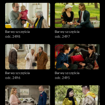
2901-3000
2801–2900
2701–2800
Barwy szczęścia
Barwy szczęścia
odc. 2498
odc. 2497
2601–2700
2501–2600
2401–2500
Barwy szczęścia
Barwy szczęścia
2301–2400
odc. 2496
odc. 2495
2201–2300
2101–2200