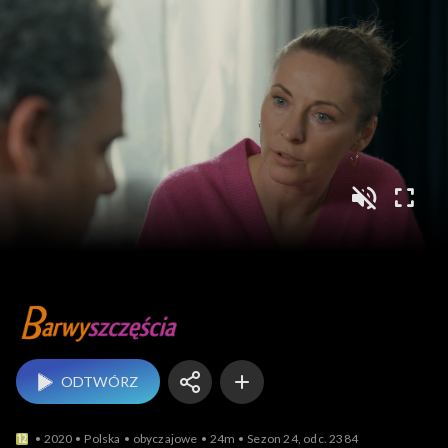
Barwy szczęścia
ODTWÓRZ
2020
Polska
obyczajowe
24m
Sezon 24, odc. 2384