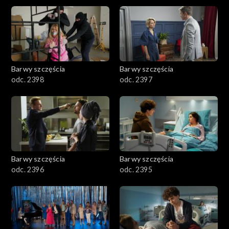
2901-3000
2801–2900
2701–2800
Barwy szczęścia
Barwy szczęścia
odc. 2398
odc. 2397
2601–2700
2501–2600
2401–2500
Barwy szczęścia
Barwy szczęścia
2301–2400
odc. 2396
odc. 2395
2201–2300
2101–2200