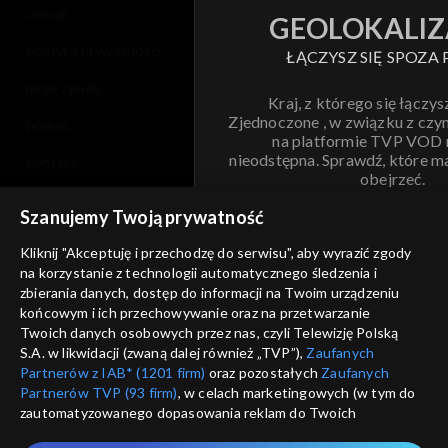
cennik
GEOLOKALIZ
polityka prywatności
ŁĄCZYSZ SIĘ SPOZA 
moje zgody
Kraj, z którego się łączys
Zjednoczone , w związku z czy
pomoc
na platformie TVP VOD
nieodstępna. Sprawdź, które m
kontakt
obejrzeć.
voucher
Szanujemy Twoją prywatność
Nie pokazuj pon
dostępność
Kliknij "Akceptuję i przechodzę do serwisu", aby wyrazić zgody
na korzystanie z technologii automatycznego śledzenia i
informacje o dostawcy usług
ANULUJ
SP
zbierania danych, dostęp do informacji na Twoim urządzeniu
końcowym i ich przechowywanie oraz na przetwarzanie
Twoich danych osobowych przez nas, czyli Telewizję Polską
S.A. w likwidacji (zwaną dalej również „TVP”),
Zaufanych
Partnerów z IAB* (1201 firm)
oraz pozostałych
Zaufanych
Partnerów TVP (93 firm)
, w celach marketingowych (w tym do
zautomatyzowanego dopasowania reklam do Twoich
zainteresowań i mierzenia ich skuteczności) i pozostałych,