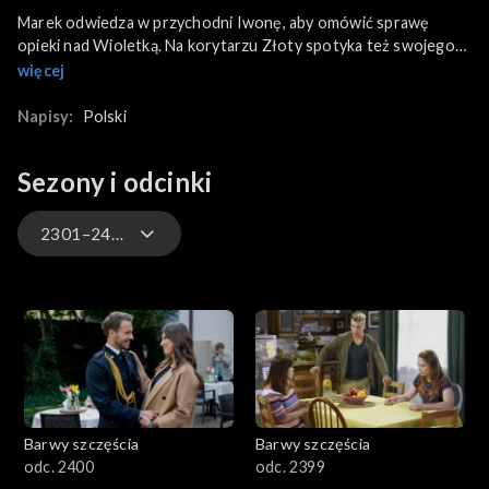
Marek odwiedza w przychodni Iwonę, aby omówić sprawę
opieki nad Wioletką. Na korytarzu Złoty spotyka też swojego
terapeutę, Karola. Mężczyźni mają wreszcie okazję, by wyjaśnić
więcej
narosłe między nimi nieporozumienie. W dniu rozprawy
rozwodowej Radek i Sandra są pewni, że sprawa pójdzie jak z
Napisy:
Polski
płatka. Tymczasem Natalia, prawniczka Lidki, ma dla
Morawskiego nieprzyjemną niespodziankę. A w Borkach, jak to
Sezony i odcinki
w Borkach Kuczma znów coś knuje.
2301–2400
3301-3400
3201-3300
3101-3200
Barwy szczęścia
Barwy szczęścia
3001-3100
odc. 2400
odc. 2399