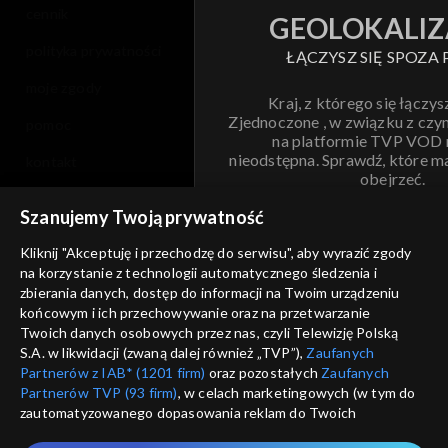
cennik
GEOLOKALIZ
polityka prywatności
ŁĄCZYSZ SIĘ SPOZA 
moje zgody
Kraj, z którego się łączys
Zjednoczone , w związku z czy
pomoc
na platformie TVP VOD
nieodstępna. Sprawdź, które m
kontakt
obejrzeć.
voucher
Szanujemy Twoją prywatność
Nie pokazuj pon
dostępność
Kliknij "Akceptuję i przechodzę do serwisu", aby wyrazić zgody
na korzystanie z technologii automatycznego śledzenia i
informacje o dostawcy usług
ANULUJ
SP
zbierania danych, dostęp do informacji na Twoim urządzeniu
końcowym i ich przechowywanie oraz na przetwarzanie
Twoich danych osobowych przez nas, czyli Telewizję Polską
S.A. w likwidacji (zwaną dalej również „TVP”),
Zaufanych
Partnerów z IAB* (1201 firm)
oraz pozostałych
Zaufanych
Partnerów TVP (93 firm)
, w celach marketingowych (w tym do
zautomatyzowanego dopasowania reklam do Twoich
zainteresowań i mierzenia ich skuteczności) i pozostałych,