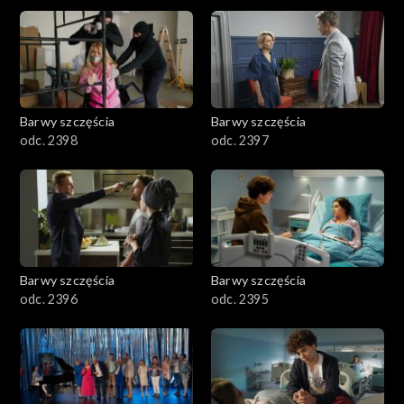
2901-3000
2801–2900
2701–2800
Barwy szczęścia
Barwy szczęścia
odc. 2398
odc. 2397
2601–2700
2501–2600
2401–2500
Barwy szczęścia
Barwy szczęścia
2301–2400
odc. 2396
odc. 2395
2201–2300
2101–2200