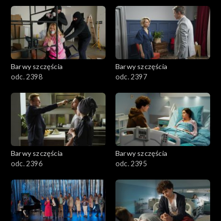
2901-3000
2801–2900
2701–2800
Barwy szczęścia
Barwy szczęścia
odc. 2398
odc. 2397
2601–2700
2501–2600
2401–2500
Barwy szczęścia
Barwy szczęścia
2301–2400
odc. 2396
odc. 2395
2201–2300
2101–2200