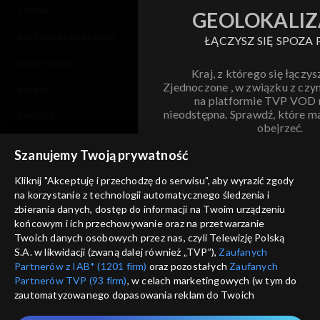
cennik
GEOLOKALIZ
polityka prywatności
ŁĄCZYSZ SIĘ SPOZA 
moje zgody
Kraj, z którego się łączys
Zjednoczone , w związku z czy
pomoc
na platformie TVP VOD
nieodstępna. Sprawdź, które m
kontakt
obejrzeć.
voucher
Szanujemy Twoją prywatność
Nie pokazuj pon
dostępność
Kliknij "Akceptuję i przechodzę do serwisu", aby wyrazić zgody
na korzystanie z technologii automatycznego śledzenia i
informacje o dostawcy usług
ANULUJ
SP
zbierania danych, dostęp do informacji na Twoim urządzeniu
końcowym i ich przechowywanie oraz na przetwarzanie
Twoich danych osobowych przez nas, czyli Telewizję Polską
S.A. w likwidacji (zwaną dalej również „TVP”),
Zaufanych
Partnerów z IAB* (1201 firm)
oraz pozostałych
Zaufanych
Partnerów TVP (93 firm)
, w celach marketingowych (w tym do
zautomatyzowanego dopasowania reklam do Twoich
zainteresowań i mierzenia ich skuteczności) i pozostałych,