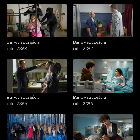
2901-3000
2801–2900
2701–2800
Barwy szczęścia
Barwy szczęścia
odc. 2398
odc. 2397
2601–2700
2501–2600
2401–2500
Barwy szczęścia
Barwy szczęścia
2301–2400
odc. 2396
odc. 2395
2201–2300
2101–2200