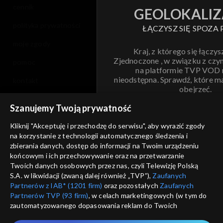
cennik
GEOLOKALIZ
polityka prywatności
ŁĄCZYSZ SIĘ SPOZA 
moje zgody
Kraj, z którego się łączys
Zjednoczone , w związku z czy
pomoc
na platformie TVP VOD
nieodstępna. Sprawdź, które m
kontakt
obejrzeć.
voucher
Szanujemy Twoją prywatność
Nie pokazuj pon
dostępność
Kliknij "Akceptuję i przechodzę do serwisu", aby wyrazić zgody
na korzystanie z technologii automatycznego śledzenia i
informacje o dostawcy usług
ANULUJ
SP
zbierania danych, dostęp do informacji na Twoim urządzeniu
końcowym i ich przechowywanie oraz na przetwarzanie
Twoich danych osobowych przez nas, czyli Telewizję Polską
S.A. w likwidacji (zwaną dalej również „TVP”),
Zaufanych
Partnerów z IAB* (1201 firm)
oraz pozostałych
Zaufanych
Partnerów TVP (93 firm)
, w celach marketingowych (w tym do
zautomatyzowanego dopasowania reklam do Twoich
zainteresowań i mierzenia ich skuteczności) i pozostałych,