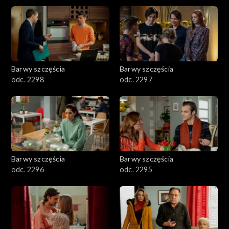
2901-3000
2801–2900
2701–2800
Barwy szczęścia
Barwy szczęścia
odc. 2298
odc. 2297
2601–2700
2501–2600
2401–2500
Barwy szczęścia
Barwy szczęścia
2301–2400
odc. 2296
odc. 2295
2201–2300
2101–2200