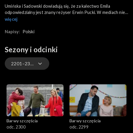
Umińska i Sadowski dowiadują się, że za kalectwo Emila
odpowiedzialny jest znany reżyser Erwin Pucki. W mediach nie
ma jednak żadnej wzmianki o wypadku spowodowanym przez
więcej
celebrytę. Anonimowy informator naprowadza dziennikarzy na
nowy trop. Niestety Kwiatkowscy nie chcą słyszeć o ujawnieniu
Napisy:
Polski
prawdy. Krystyna ma pretensje do Marka za zaniedbanie Witka,
a Złoty wyjawia swój sekret i informuje matkę, że ma dziecko z
Sezony i odcinki
Iwoną.
2201–2300
3301-3400
3201-3300
3101-3200
Barwy szczęścia
Barwy szczęścia
3001-3100
odc. 2300
odc. 2299