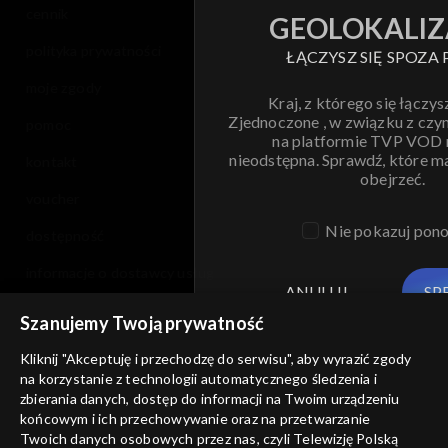
cennik
GEOLOKALIZ
polityka prywatności
ŁĄCZYSZ SIĘ SPOZA 
moje zgody
Kraj, z którego się łączys
Zjednoczone , w związku z czy
pomoc
na platformie TVP VOD
nieodstępna. Sprawdź, które m
kontakt
obejrzeć.
voucher
Nie pokazuj pon
dostępność
informacje o dostawcy usług
ANULUJ
SP
Szanujemy Twoją prywatność
Kliknij "Akceptuję i przechodzę do serwisu", aby wyrazić zgody
na korzystanie z technologii automatycznego śledzenia i
zbierania danych, dostęp do informacji na Twoim urządzeniu
końcowym i ich przechowywanie oraz na przetwarzanie
Twoich danych osobowych przez nas, czyli Telewizję Polską