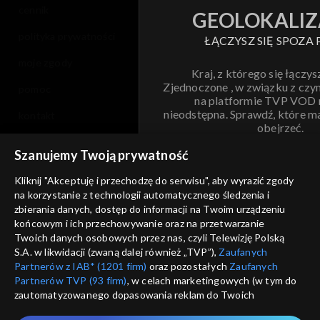
cennik
GEOLOKALIZ
polityka prywatności
ŁĄCZYSZ SIĘ SPOZA 
moje zgody
Kraj, z którego się łączys
Zjednoczone , w związku z czy
pomoc
na platformie TVP VOD
nieodstępna. Sprawdź, które m
kontakt
obejrzeć.
voucher
Szanujemy Twoją prywatność
Nie pokazuj pon
dostępność
Kliknij "Akceptuję i przechodzę do serwisu", aby wyrazić zgody
na korzystanie z technologii automatycznego śledzenia i
informacje o dostawcy usług
ANULUJ
SP
zbierania danych, dostęp do informacji na Twoim urządzeniu
końcowym i ich przechowywanie oraz na przetwarzanie
Twoich danych osobowych przez nas, czyli Telewizję Polską
S.A. w likwidacji (zwaną dalej również „TVP”),
Zaufanych
Partnerów z IAB* (1201 firm)
oraz pozostałych
Zaufanych
Partnerów TVP (93 firm)
, w celach marketingowych (w tym do
zautomatyzowanego dopasowania reklam do Twoich
zainteresowań i mierzenia ich skuteczności) i pozostałych,