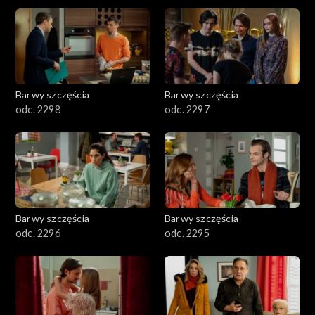
2901-3000
2801–2900
2701–2800
Barwy szczęścia
Barwy szczęścia
odc. 2298
odc. 2297
2601–2700
2501–2600
2401–2500
Barwy szczęścia
Barwy szczęścia
2301–2400
odc. 2296
odc. 2295
2201–2300
2101–2200