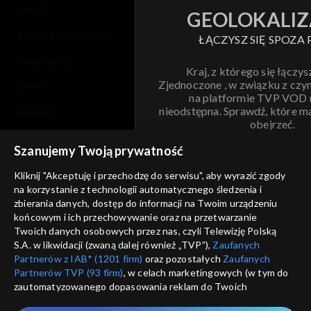
cennik
GEOLOKALIZ
polityka prywatności
ŁĄCZYSZ SIĘ SPOZA 
moje zgody
Kraj, z którego się łączys
Zjednoczone , w związku z czy
pomoc
na platformie TVP VOD
nieodstępna. Sprawdź, które m
kontakt
obejrzeć.
voucher
Szanujemy Twoją prywatność
Nie pokazuj pon
dostępność
Kliknij "Akceptuję i przechodzę do serwisu", aby wyrazić zgody
na korzystanie z technologii automatycznego śledzenia i
informacje o dostawcy usług
ANULUJ
SP
zbierania danych, dostęp do informacji na Twoim urządzeniu
końcowym i ich przechowywanie oraz na przetwarzanie
Twoich danych osobowych przez nas, czyli Telewizję Polską
S.A. w likwidacji (zwaną dalej również „TVP”),
Zaufanych
Partnerów z IAB* (1201 firm)
oraz pozostałych
Zaufanych
Partnerów TVP (93 firm)
, w celach marketingowych (w tym do
zautomatyzowanego dopasowania reklam do Twoich
zainteresowań i mierzenia ich skuteczności) i pozostałych,