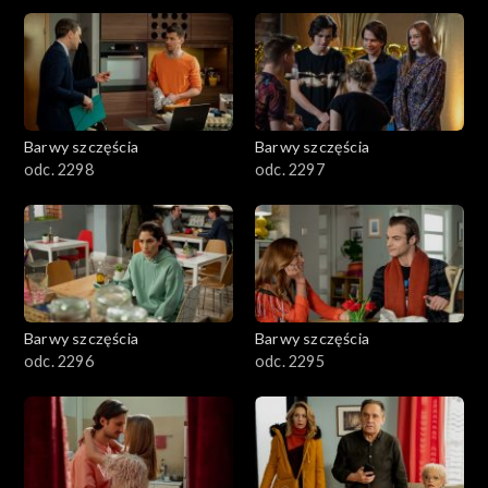
2901-3000
2801–2900
2701–2800
Barwy szczęścia
Barwy szczęścia
odc. 2298
odc. 2297
2601–2700
2501–2600
2401–2500
Barwy szczęścia
Barwy szczęścia
2301–2400
odc. 2296
odc. 2295
2201–2300
2101–2200