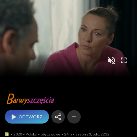
Barwy szczęścia
ODTWÓRZ
2020
Polska
obyczajowe
24m
Sezon 23, odc. 2232