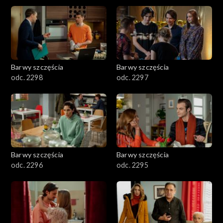
2901-3000
2801–2900
2701–2800
Barwy szczęścia
Barwy szczęścia
odc. 2298
odc. 2297
2601–2700
2501–2600
2401–2500
Barwy szczęścia
Barwy szczęścia
2301–2400
odc. 2296
odc. 2295
2201–2300
2101–2200