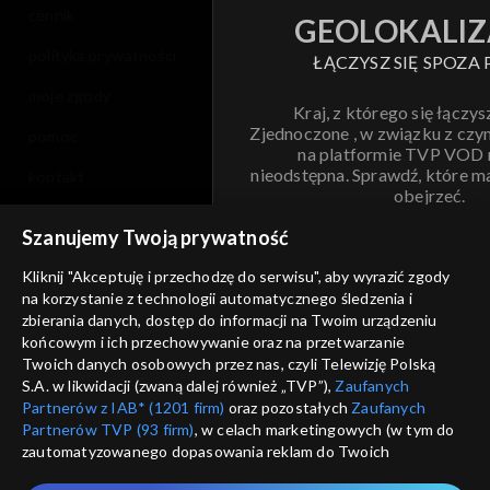
cennik
GEOLOKALIZ
polityka prywatności
ŁĄCZYSZ SIĘ SPOZA 
moje zgody
Kraj, z którego się łączys
Zjednoczone , w związku z czy
pomoc
na platformie TVP VOD
nieodstępna. Sprawdź, które m
kontakt
obejrzeć.
voucher
Szanujemy Twoją prywatność
Nie pokazuj pon
dostępność
Kliknij "Akceptuję i przechodzę do serwisu", aby wyrazić zgody
na korzystanie z technologii automatycznego śledzenia i
informacje o dostawcy usług
ANULUJ
SP
zbierania danych, dostęp do informacji na Twoim urządzeniu
końcowym i ich przechowywanie oraz na przetwarzanie
Twoich danych osobowych przez nas, czyli Telewizję Polską
S.A. w likwidacji (zwaną dalej również „TVP”),
Zaufanych
Partnerów z IAB* (1201 firm)
oraz pozostałych
Zaufanych
Partnerów TVP (93 firm)
, w celach marketingowych (w tym do
zautomatyzowanego dopasowania reklam do Twoich
zainteresowań i mierzenia ich skuteczności) i pozostałych,